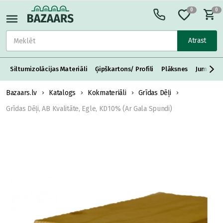
0
0
Atrast
Siltumizolācijas Materiāli
Ģipškartons/ Profili
Plāksnes
Jumta S
Bazaars.lv
Katalogs
Kokmateriāli
Grīdas Dēļi
Grīdas Dēļi, AB Kvalitāte, Egle, KD10% (Ar Gala Spundi)