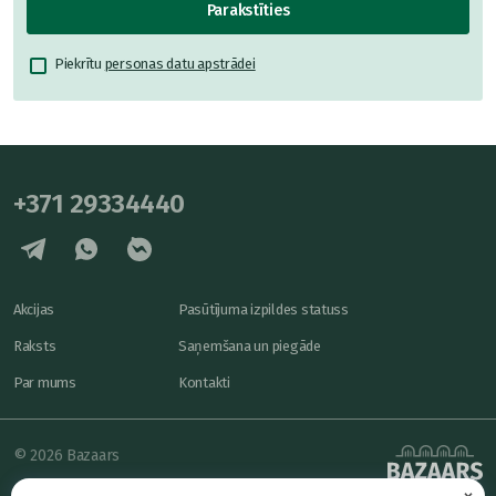
Parakstīties
Piekrītu
personas datu apstrādei
+371 29334440
Akcijas
Pasūtījuma izpildes statuss
Raksts
Saņemšana un piegāde
Par mums
Kontakti
© 2026 Bazaars
×
Konfidencialitāte