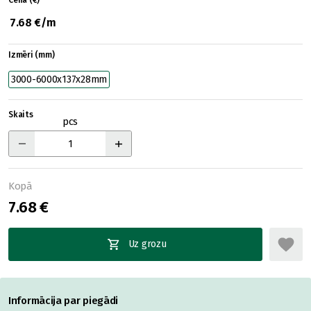
Cena (€)
7.68 €/m
Izmēri (mm)
3000-6000x137x28mm
Skaits
pcs
Kopā
7.68 €
Uz grozu
Informācija par piegādi