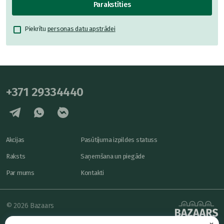
Parakstīties
Piekrītu
personas datu apstrādei
+371 29334440
Akcijas
Pasūtījuma izpildes statuss
Raksts
Saņemšana un piegāde
Par mums
Kontakti
© 2026 Bazaars
×
Konfidencialitāte