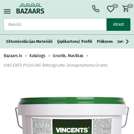
0
0
Atrast
Siltumizolācijas Materiāli
Ģipškartons/ Profili
Plāksnes
Jumta S
Bazaars.lv
Katalogs
Gruntis, Mastikas
VINCENTS POLYLINE Betongrunts Zemapmetuma Grunts