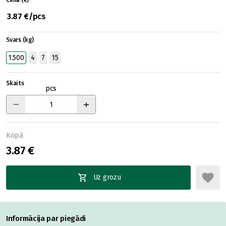
Cena (€)
3.87 €/pcs
Svars (kg)
1.500
4
7
15
Skaits
pcs
Kopā
3.87 €
Uz grozu
Informācija par piegādi