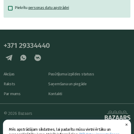
Piekrītu
personas datu apstrādei
+371 29334440
Akcijas
Pasūtījuma izpildes statuss
Raksts
Saņemšana un piegāde
Par mums
Kontakti
© 2026 Bazaars
×
Konfidencialitāte
powered by
Mēs apstrādājam sīkdatnes, lai padarītu mūsu vietni ērtāku un
Piedāvājums