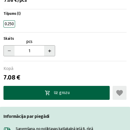
7.08 €/pcs
Tilpums (l)
0.250
Skaits
pcs
Kopā
7.08 €
Uz grozu
Informācija par piegādi
Saņemšana, no noliktavas katlakalnā ielā 8, rīgā