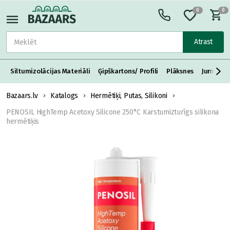
0
0
Atrast
Siltumizolācijas Materiāli
Ģipškartons/ Profili
Plāksnes
Jumta S
Bazaars.lv
Katalogs
Hermētiķi, Putas, Silikoni
PENOSIL HighTemp Acetoxy Silicone 250°C Karstumizturīgs silikona
hermētiķis