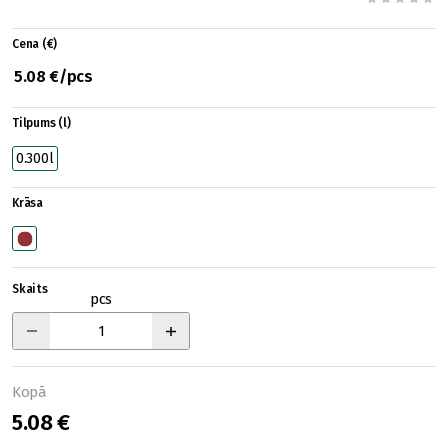
Cena (€)
5.08 €/pcs
Tilpums (l)
0.300l
Krāsa
Skaits
pcs
Kopā
5.08 €