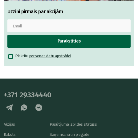
Uzzini pirmais par akcijām
Parakstīties
Piekrītu
personas datu apstrādei
+371 29334440
Akcijas
Pasūtījuma izpildes statuss
Raksts
Saņemšana un piegāde