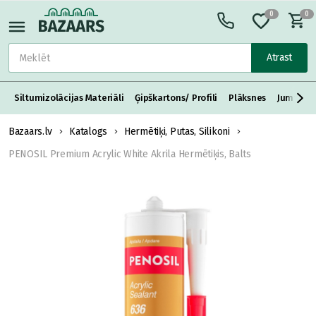
0
0
Atrast
Siltumizolācijas Materiāli
Ģipškartons/ Profili
Plāksnes
Jumta S
Bazaars.lv
Katalogs
Hermētiķi, Putas, Silikoni
PENOSIL Premium Acrylic White Akrila Hermētiķis, Balts