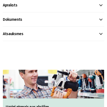
Apraksts
Dokuments
Atsauksmes
Uzzini pirmais par akcijām