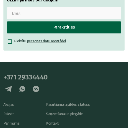
Parakstīties
Piekrītu
personas datu apstrādei
+371 29334440
Akcijas
Pasūtījuma izpildes statuss
Raksts
Saņemšana un piegāde
Par mums
Kontakti