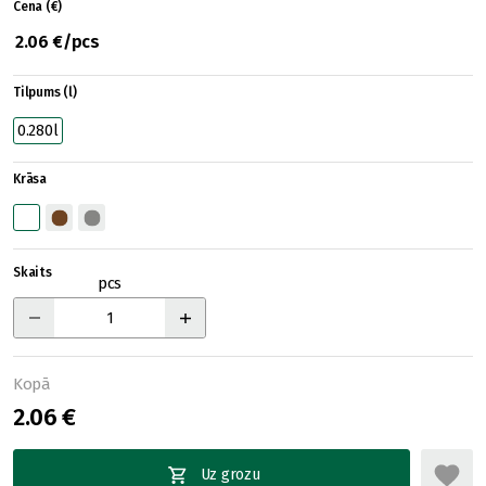
Cena (€)
2.06 €/pcs
Tilpums (l)
0.280l
Krāsa
Skaits
pcs
Kopā
2.06 €
Uz grozu