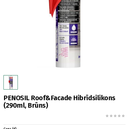
PENOSIL Roof&Facade Hibrīdsilikons
(290ml, Brūns)