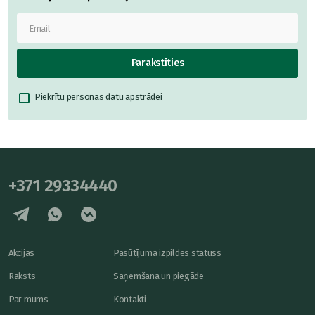
Parakstīties
Piekrītu
personas datu apstrādei
+371 29334440
Akcijas
Pasūtījuma izpildes statuss
Raksts
Saņemšana un piegāde
Par mums
Kontakti