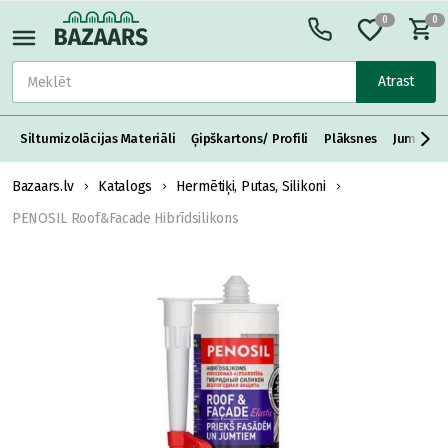
0
0
Atrast
Siltumizolācijas Materiāli
Ģipškartons/ Profili
Plāksnes
Jumta S
Bazaars.lv
Katalogs
Hermētiķi, Putas, Silikoni
PENOSIL Roof&Facade Hibrīdsilikons