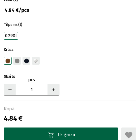
Cena (€)
4.84 €/pcs
Tilpums (l)
0.290l
Krāsa
Skaits
pcs
Kopā
4.84 €
Uz grozu