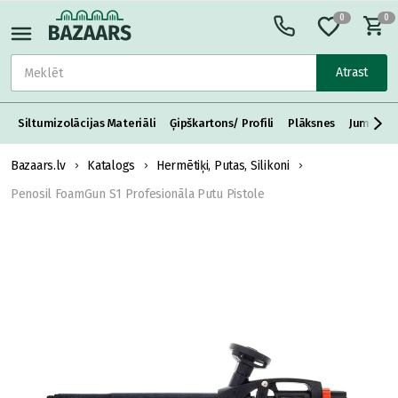
0
0
Atrast
Siltumizolācijas Materiāli
Ģipškartons/ Profili
Plāksnes
Jumta S
Bazaars.lv
Katalogs
Hermētiķi, Putas, Silikoni
Penosil FoamGun S1 Profesionāla Putu Pistole