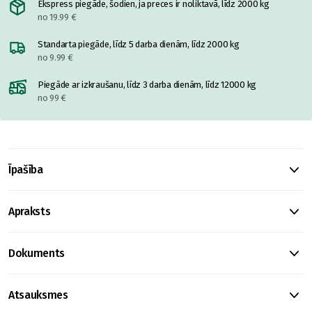
Ekspress piegāde, šodien, ja preces ir noliktavā, līdz 2000 kg
no 19.99 €
Standarta piegāde, līdz 5 darba dienām, līdz 2000 kg
no 9.99 €
Piegāde ar izkraušanu, līdz 3 darba dienām, līdz 12000 kg
no 99 €
Īpašība
Apraksts
Dokuments
Atsauksmes