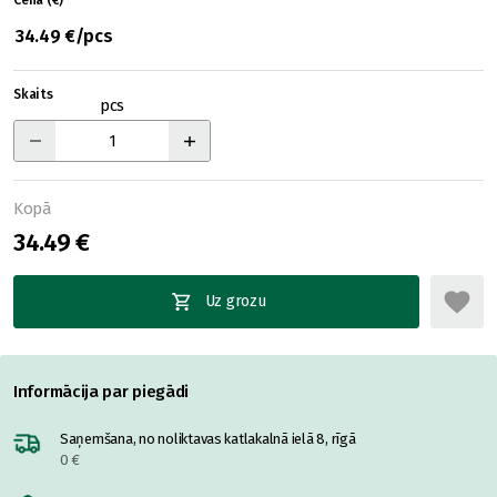
Cena (€)
34.49 €/pcs
Skaits
pcs
Kopā
34.49 €
Uz grozu
Informācija par piegādi
Saņemšana, no noliktavas katlakalnā ielā 8, rīgā
0 €