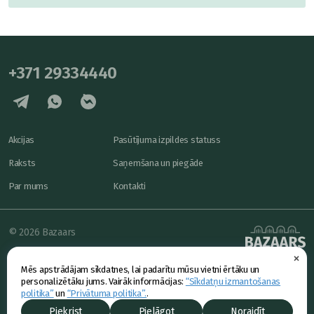
+371 29334440
Akcijas
Pasūtījuma izpildes statuss
Raksts
Saņemšana un piegāde
Par mums
Kontakti
© 2026 Bazaars
×
Konfidencialitāte
powered by
Mēs apstrādājam sīkdatnes, lai padarītu mūsu vietni ērtāku un
Piedāvājums
personalizētāku jums. Vairāk informācijas:
“Sīkdatņu izmantošanas
politika”
un
“Privātuma politika”.
.
Piekrist
Pielāgot
Noraidīt