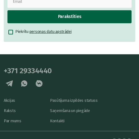
Parakstīties
Piekrītu
personas datu apstrādei
+371 29334440
Akcijas
Pasūtījuma izpildes statuss
Raksts
Saņemšana un piegāde
Par mums
Kontakti