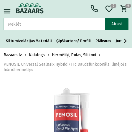
0
0
Atrast
Siltumizolācijas Materiāli
Ģipškartons/ Profili
Plāksnes
Jumta S
Bazaars.lv
Katalogs
Hermētiķi, Putas, Silikoni
PENOSIL Universal Seal&Fix Hybrid 711c Daudzfunkcionāls, līmējošs
hibrīdhermētiķis