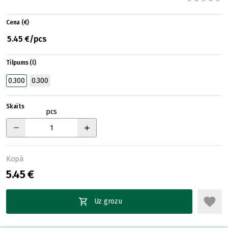
Cena (€)
5.45 €/pcs
Tilpums (l)
0.300
0.300
Skaits
pcs
Kopā
5.45 €
Uz grozu