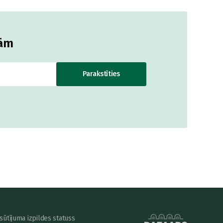
jām
Parakstīties
sūtījuma izpildes statuss