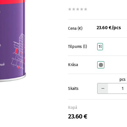
23.60 €/pcs
Cena (€)
Tilpums (l)
1l
Krāsa
pcs
Skaits
Kopā
23.60 €