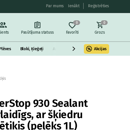
Par mums
Ienākt
Reģistrēties
0
0
lients
Pasūtījuma statuss
Favorīti
Grozs
Plēves
Bloki, Ķieģeļi
Armatūra un metāls
Akcijas
Fasādes Siltināš
iķis
erStop 930 Sealant
aidīgs, ar šķiedru
tiķis (pelēks 1L)