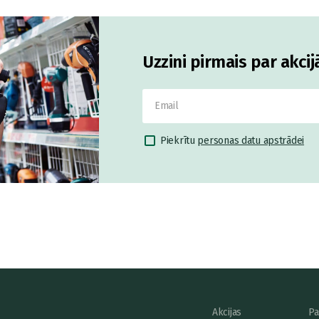
Uzzini pirmais par akci
Piekrītu
personas datu apstrādei
Akcijas
Pa