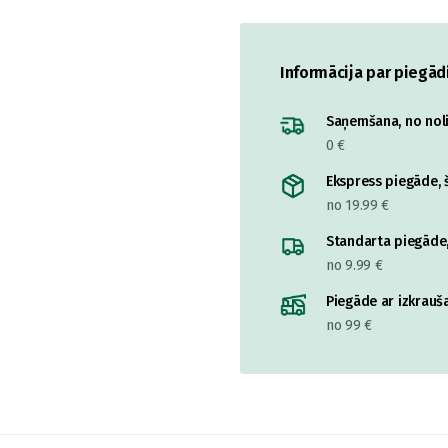
Informācija par piegād
Saņemšana, no nolik
0 €
Ekspress piegāde, š
no 19.99 €
Standarta piegāde,
no 9.99 €
Piegāde ar izkrauša
no 99 €