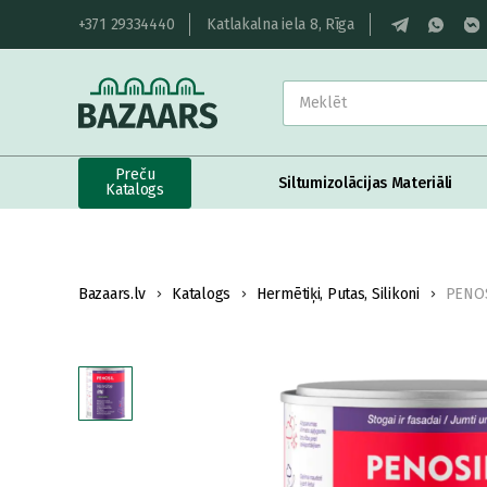
+371 29334440
Katlakalna iela 8, Rīga
Preču
Siltumizolācijas Materiāli
Katalogs
Bazaars.lv
Katalogs
Hermētiķi, Putas, Silikoni
PENOS