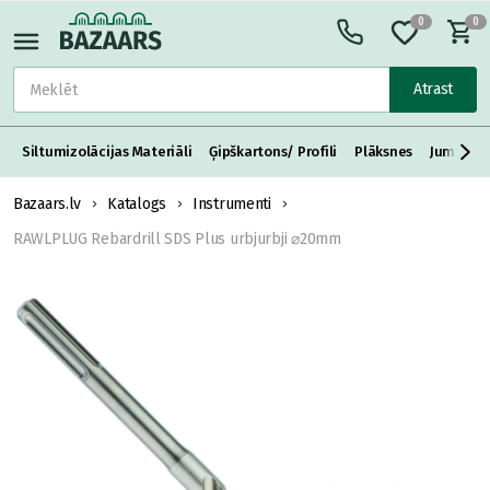
0
0
Atrast
Siltumizolācijas Materiāli
Ģipškartons/ Profili
Plāksnes
Jumta S
Bazaars.lv
Katalogs
Instrumenti
RAWLPLUG Rebardrill SDS Plus urbjurbji ⌀20mm