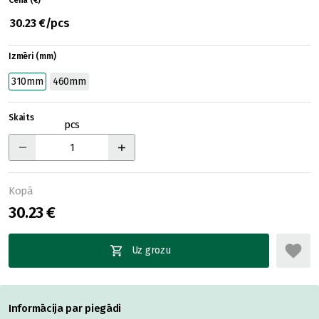
Cena (€)
30.23 €/pcs
Izmēri (mm)
310mm
460mm
Skaits
pcs
Kopā
30.23 €
Uz grozu
Informācija par piegādi