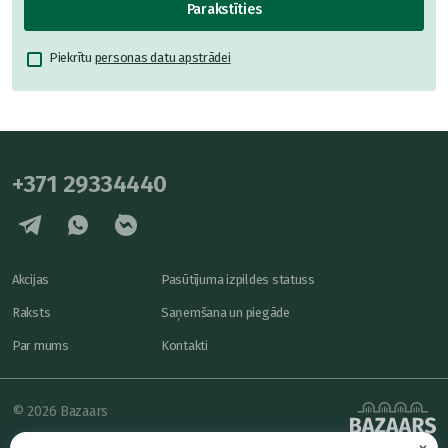
Parakstīties
Piekrītu
personas datu apstrādei
+371 29334440
Akcijas
Pasūtījuma izpildes statuss
Raksts
Saņemšana un piegāde
Par mums
Kontakti
© 2026 Bazaars
×
Konfidencialitāte