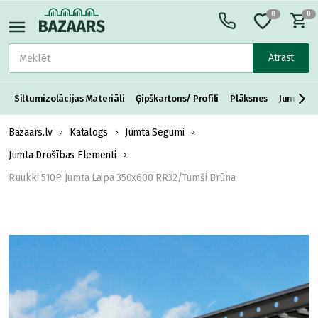
0
0
Atrast
Siltumizolācijas Materiāli
Ģipškartons/ Profili
Plāksnes
Jumta S
Bazaars.lv
Katalogs
Jumta Segumi
Jumta Drošības Elementi
Ruukki 510P Jumta Laipa 350x600 RR32/Tumši Brūna