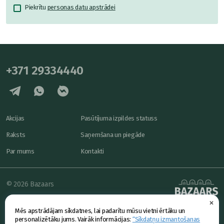
Piekrītu
personas datu apstrādei
+371 29334440
Akcijas
Pasūtījuma izpildes statuss
Raksts
Saņemšana un piegāde
Par mums
Kontakti
© 2026 Bazaars
×
Konfidencialitāte
powered by
Mēs apstrādājam sīkdatnes, lai padarītu mūsu vietni ērtāku un
Piedāvājums
personalizētāku jums. Vairāk informācijas:
“Sīkdatņu izmantošanas