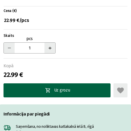
Cena (€)
22.99 €/pcs
Skaits
pcs
Kopā
22.99 €
Uz grozu
Informācija par piegādi
Saņemšana, no noliktavas katlakalnā ielā 8, rīgā