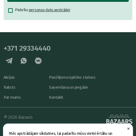
Piekrītu
personas datu apstrādei
+371 29334440
Akcijas
Pasūtījuma izpildes statuss
Raksts
Saņemšana un piegāde
Par mums
Kontakti
© 2026 Bazaars
×
Konfidencialitāte
powered by
Mēs apstrādājam sīkdatnes, lai padarītu mūsu vietni ērtāku un