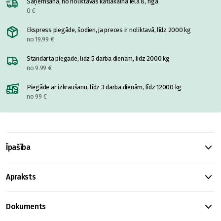
Saņemšana, no noliktavas katlakalnā ielā 8, rīgā
0 €
Ekspress piegāde, šodien, ja preces ir noliktavā, līdz 2000 kg
no 19.99 €
Standarta piegāde, līdz 5 darba dienām, līdz 2000 kg
no 9.99 €
Piegāde ar izkraušanu, līdz 3 darba dienām, līdz 12000 kg
no 99 €
Īpašība
Apraksts
Dokuments