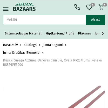
0
0
Atrast
Siltumizolācijas Materiāli
Ģipškartons/ Profili
Plāksnes
Jumta S
Bazaars.lv
Katalogs
Jumta Segumi
Jumta Drošības Elementi
Ruukki Sniega Aiztures Barjeras Caurule, Ovālā RR23/Tumši Pelēka
RSSPIPE3000