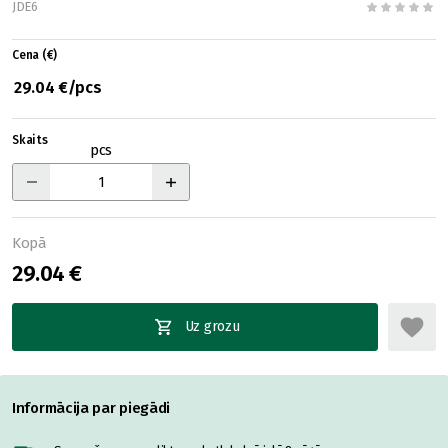
JDE6
Cena (€)
29.04 €/pcs
Skaits
pcs
Kopā
29.04 €
Uz grozu
Informācija par piegādi