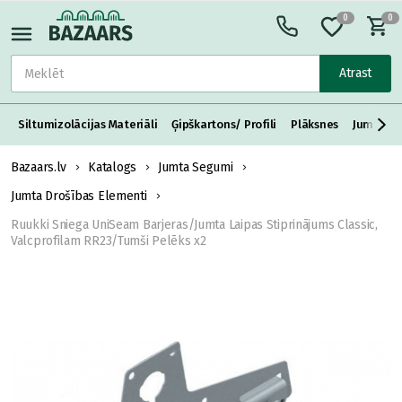
0
0
Atrast
Siltumizolācijas Materiāli
Ģipškartons/ Profili
Plāksnes
Jumta S
Bazaars.lv
Katalogs
Jumta Segumi
Jumta Drošības Elementi
Ruukki Sniega UniSeam Barjeras/Jumta Laipas Stiprinājums Classic,
Valcprofilam RR23/Tumši Pelēks x2