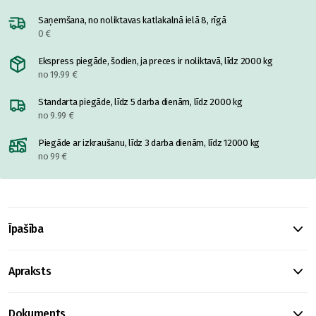
Saņemšana, no noliktavas katlakalnā ielā 8, rīgā
0 €
Ekspress piegāde, šodien, ja preces ir noliktavā, līdz 2000 kg
no 19.99 €
Standarta piegāde, līdz 5 darba dienām, līdz 2000 kg
no 9.99 €
Piegāde ar izkraušanu, līdz 3 darba dienām, līdz 12000 kg
no 99 €
Īpašība
Apraksts
Dokuments