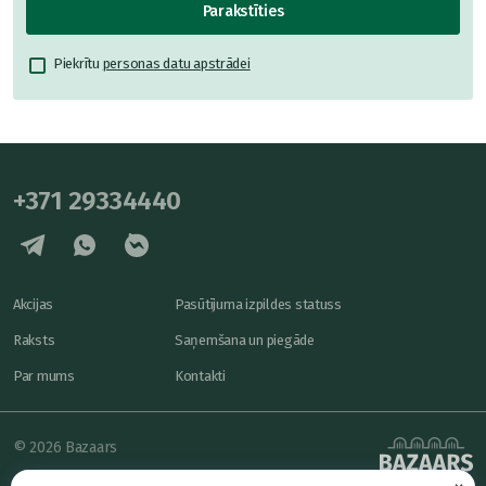
Parakstīties
Piekrītu
personas datu apstrādei
+371 29334440
Akcijas
Pasūtījuma izpildes statuss
Raksts
Saņemšana un piegāde
Par mums
Kontakti
© 2026 Bazaars
Konfidencialitāte