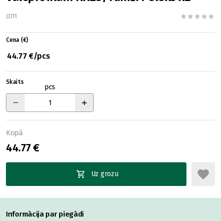
JD11
Cena (€)
44.77 €/pcs
Skaits
pcs
Kopā
44.77 €
Uz grozu
Informācija par piegādi