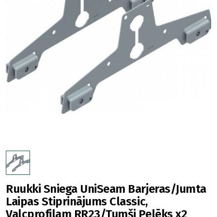
Ruukki Sniega UniSeam Barjeras/Jumta
Laipas Stiprinājums Classic,
Valcprofilam RR23/Tumši Pelēks x2