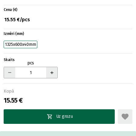
Cena (€)
15.55 €/pcs
Izmēri (mm)
1325x600x40mm
Skaits
pcs
Kopā
15.55 €
Uz grozu