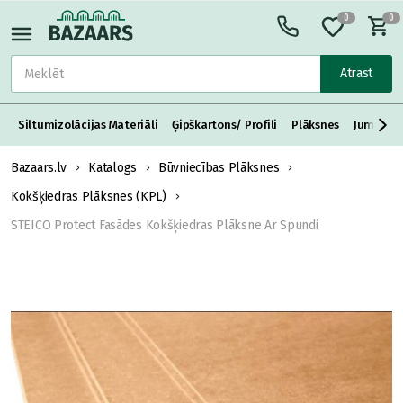
0
0
Atrast
Siltumizolācijas Materiāli
Ģipškartons/ Profili
Plāksnes
Jumta S
Bazaars.lv
Katalogs
Būvniecības Plāksnes
Kokšķiedras Plāksnes (KPL)
STEICO Protect Fasādes Kokšķiedras Plāksne Ar Spundi