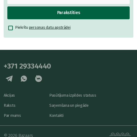
Parakstīties
Piekrītu
personas datu apstrādei
+371 29334440
Akcijas
Pasūtījuma izpildes statuss
Raksts
Saņemšana un piegāde
Par mums
Kontakti
© 2026 Bazaars