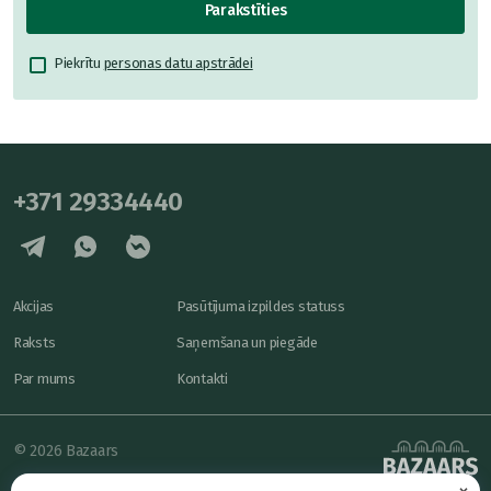
Parakstīties
Piekrītu
personas datu apstrādei
+371 29334440
Akcijas
Pasūtījuma izpildes statuss
Raksts
Saņemšana un piegāde
Par mums
Kontakti
© 2026 Bazaars
×
Konfidencialitāte