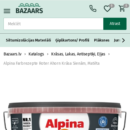
0
0
Atrast
Siltumizolācijas Materiāli
Ģipškartons/ Profili
Plāksnes
Jumta S
Bazaars.lv
Katalogs
Krāsas, Lakas, Antiseptiķi, Eļļas
Alpina Farbrezepte Roter Ahorn Krāsa Sienām, Matēta