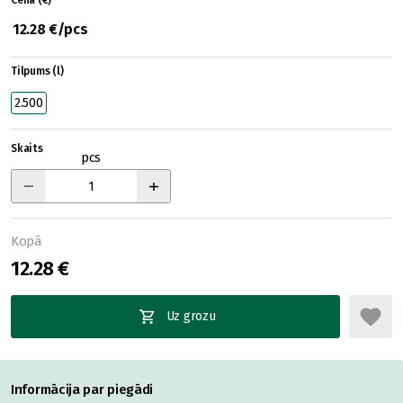
Cena (€)
12.28 €/pcs
Tilpums (l)
2.500
Skaits
pcs
Kopā
12.28 €
Uz grozu
Informācija par piegādi