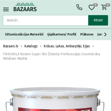
0
0
Atrast
Siltumizolācijas Materiāli
Ģipškartons/ Profili
Plāksnes
Jumta S
Bazaars.lv
Katalogs
Krāsas, Lakas, Antiseptiķi, Eļļas
TIKKURILA Rostex Super Ātri Žūstoša Pretkorozijas Gruntskrāsa
Metālam Matēta