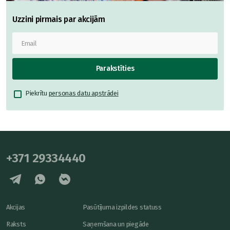
Uzzini pirmais par akcijām
Parakstīties
Piekrītu
personas datu apstrādei
+371 29334440
Akcijas
Pasūtījuma izpildes statuss
Raksts
Saņemšana un piegāde