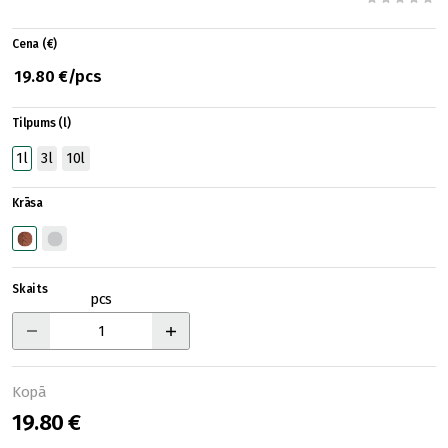
Cena (€)
19.80 €/pcs
Tilpums (l)
1l
3l
10l
Krāsa
Skaits
pcs
Kopā
19.80 €