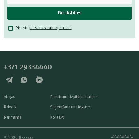
Parakstīties
Piekrītu
personas datu apstrādei
+371 29334440
Akcijas
Pasūtījuma izpildes statuss
Raksts
Saņemšana un piegāde
Par mums
Kontakti
© 2026 Bazaars