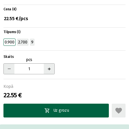
Cena (€)
22.55 €/pcs
Tilpums (l)
0.900
2.700
9
Skaits
pcs
Kopā
22.55 €
Uz grozu