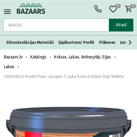
0
0
Atrast
Siltumizolācijas Materiāli
Ģipškartons/ Profili
Plāksnes
Jumta S
Bazaars.lv
Katalogs
Krāsas, Lakas, Antiseptiķi, Eļļas
Lakas
TIKKURILA Pontti Floor Lacquer 5 Laka Koka Grīdam Dziļi Matēta