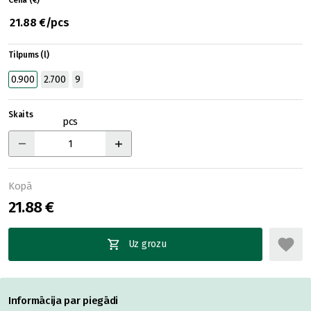
Cena (€)
21.88 €/pcs
Tilpums (l)
0.900
2.700
9
Skaits
pcs
Kopā
21.88 €
Uz grozu
Informācija par piegādi