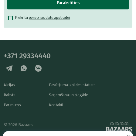
Parakstīties
Piekrītu
personas datu apstrādei
+371 29334440
Akcijas
Pasūtījuma izpildes statuss
Raksts
Saņemšana un piegāde
Par mums
Kontakti
© 2026 Bazaars
×
Konfidencialitāte