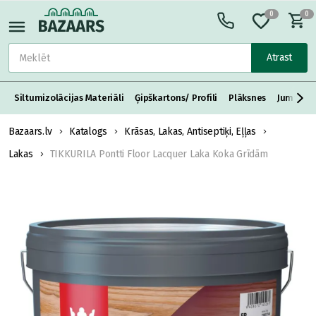
0
0
Atrast
Siltumizolācijas Materiāli
Ģipškartons/ Profili
Plāksnes
Jumta S
Bazaars.lv
Katalogs
Krāsas, Lakas, Antiseptiķi, Eļļas
Lakas
TIKKURILA Pontti Floor Lacquer Laka Koka Grīdām