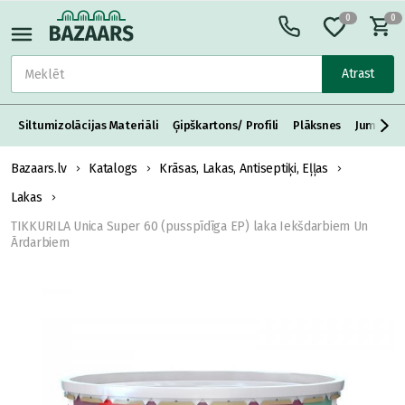
0
0
Atrast
Siltumizolācijas Materiāli
Ģipškartons/ Profili
Plāksnes
Jumta S
Bazaars.lv
Katalogs
Krāsas, Lakas, Antiseptiķi, Eļļas
Lakas
TIKKURILA Unica Super 60 (pusspīdīga EP) laka Iekšdarbiem Un
Ārdarbiem