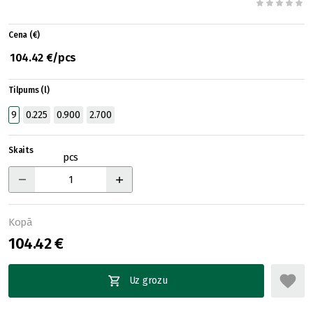
Cena (€)
104.42 €/pcs
Tilpums (l)
9
0.225
0.900
2.700
Skaits
pcs
Kopā
104.42 €
Uz grozu