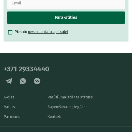
Parakstīties
Piekrītu
personas datu apstrādei
+371 29334440
Akcijas
Pasūtījuma izpildes statuss
Raksts
Saņemšana un piegāde
Par mums
Kontakti