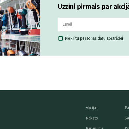
Uzzini pirmais par akci
Piekrītu
personas datu apstrādei
Akcijas
Pa
Raksts
Sa
Par mums
Ko