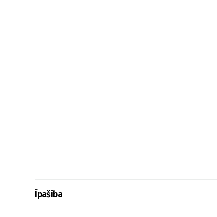
Īpašība