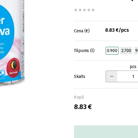
8.83 €/pcs
Cena (€)
Tilpums (l)
0.900
2.700
9
pcs
Skaits
Kopā
8.83 €