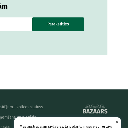
jām
Parakstīties
sūtījuma izpildes statuss
ņemšana un piegāde
×
powered by
Mēs apstrādājam sīkdatnes, lai padarītu mūsu vietni ērtāku
ntakti