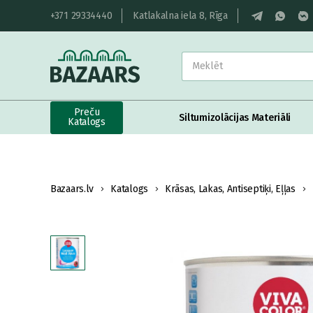
+371 29334440
Katlakalna iela 8, Rīga
Preču
Siltumizolācijas Materiāli
Katalogs
Bazaars.lv
Katalogs
Krāsas, Lakas, Antiseptiķi, Eļļas