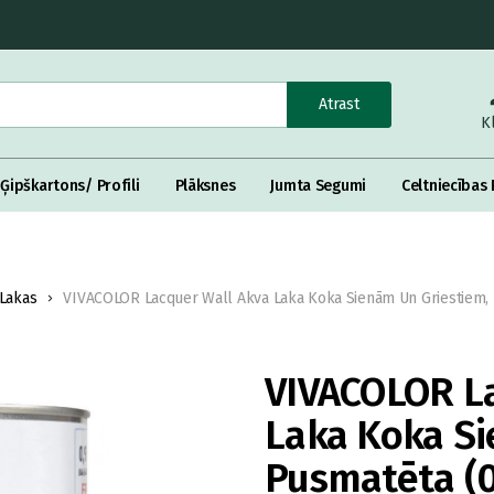
Atrast
K
Ģipškartons/ Profili
Plāksnes
Jumta Segumi
Celtniecības 
Lakas
VIVACOLOR Lacquer Wall Akva Laka Koka Sienām Un Griestiem,
VIVACOLOR La
Laka Koka Si
Pusmatēta (0