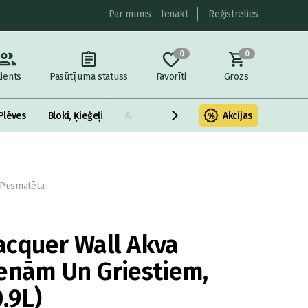
Par mums
Ienākt
Reģistrēties
0
0
lients
Pasūtījuma statuss
Favorīti
Grozs
Plēves
Bloki, Ķieģeļi
Armatūra un metāls
Akcijas
Fasādes Siltināš
 Pusmatēta
cquer Wall Akva
enām Un Griestiem,
.9L)