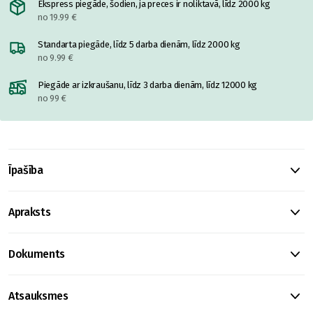
Ekspress piegāde, šodien, ja preces ir noliktavā, līdz 2000 kg
no 19.99 €
Standarta piegāde, līdz 5 darba dienām, līdz 2000 kg
no 9.99 €
Piegāde ar izkraušanu, līdz 3 darba dienām, līdz 12000 kg
no 99 €
Īpašība
Apraksts
Dokuments
Atsauksmes