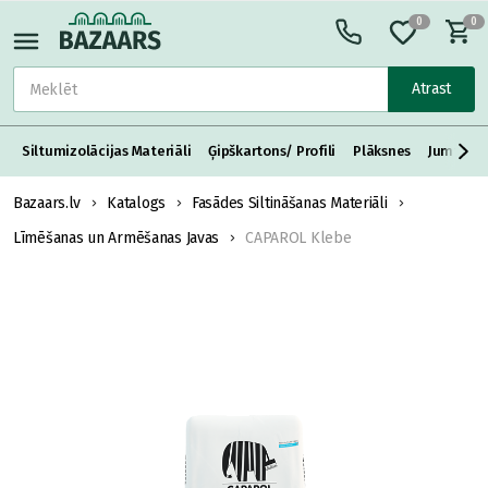
0
0
Atrast
Siltumizolācijas Materiāli
Ģipškartons/ Profili
Plāksnes
Jumta S
Bazaars.lv
Katalogs
Fasādes Siltināšanas Materiāli
Līmēšanas un Armēšanas Javas
CAPAROL Klebe