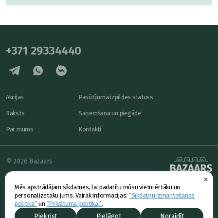
+371 29334440
Akcijas
Pasūtījuma izpildes statuss
Raksts
Saņemšana un piegāde
Par mums
Kontakti
© 2026 Bazaars
×
Konfidencialitāte
powered by
Mēs apstrādājam sīkdatnes, lai padarītu mūsu vietni ērtāku un
Piedāvājums
personalizētāku jums. Vairāk informācijas:
“Sīkdatņu izmantošanas
politika”
un
“Privātuma politika”.
.
Piekrist
Pielāgot
Noraidīt