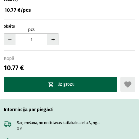
Cena (€)
10.77 €/pcs
Skaits
pcs
Kopā
10.77 €
Uz grozu
Informācija par piegādi
Saņemšana, no noliktavas katlakalnā ielā 8, rīgā
0 €