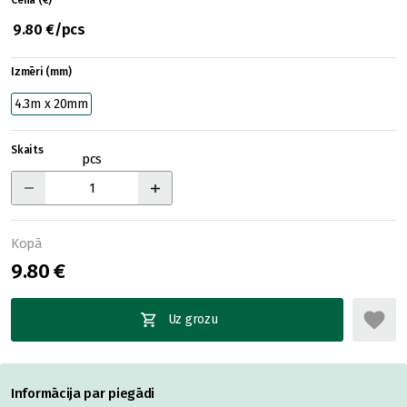
Cena (€)
9.80 €/pcs
Izmēri (mm)
4.3m x 20mm
Skaits
pcs
Kopā
9.80 €
Uz grozu
Informācija par piegādi