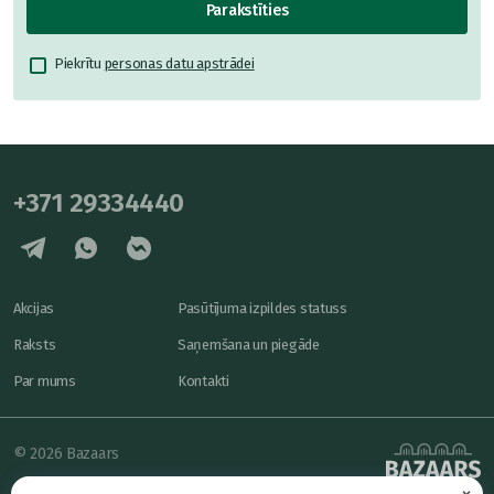
Parakstīties
Piekrītu
personas datu apstrādei
+371 29334440
Akcijas
Pasūtījuma izpildes statuss
Raksts
Saņemšana un piegāde
Par mums
Kontakti
© 2026 Bazaars
×
Konfidencialitāte