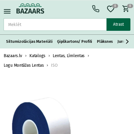
0
0
Atrast
Siltumizolācijas Materiāli
Ģipškartons/ Profili
Plāksnes
Jumta S
Bazaars.lv
Katalogs
Lentas, Līmlentas
Logu Montāžas Lentas
ISO