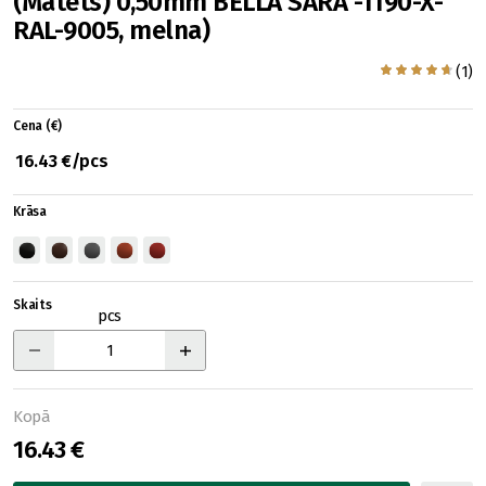
(Matēts) 0,50mm BELLA SARA -1190-X-
RAL-9005, melna)
(1)
Cena (€)
16.43 €/pcs
Krāsa
Skaits
pcs
Kopā
16.43 €