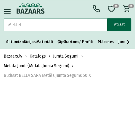
0
0
Atrast
Siltumizolācijas Materiāli
Ģipškartons/ Profili
Plāksnes
Jumta S
Bazaars.lv
Katalogs
Jumta Segumi
Metāla Jumti (Metāla Jumta Segumi)
BudMat BELLA SARA Metāla Jumta Segums 50 X