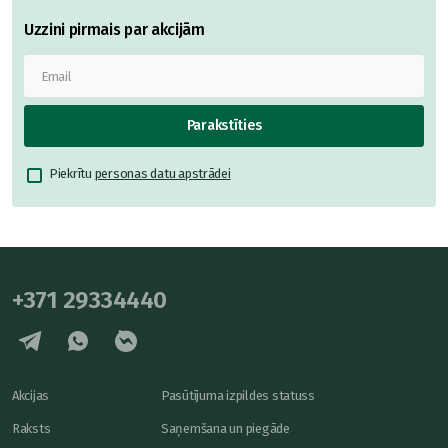
Uzzini pirmais par akcijām
Parakstīties
Piekrītu
personas datu apstrādei
+371 29334440
Akcijas
Pasūtījuma izpildes statuss
Raksts
Saņemšana un piegāde