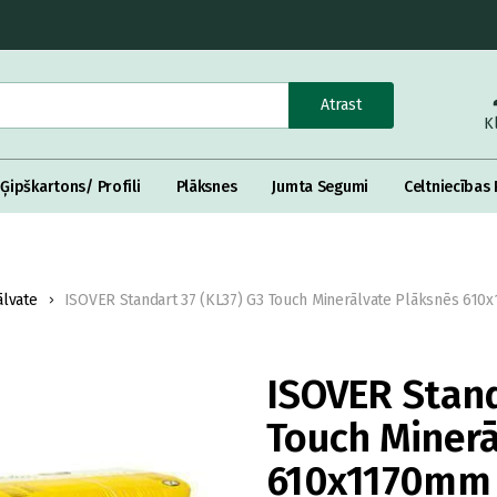
Atrast
K
Ģipškartons/ Profili
Plāksnes
Jumta Segumi
Celtniecības 
ālvate
ISOVER Standart 37 (KL37) G3 Touch Minerālvate Plāksnēs 61
ISOVER Stand
Touch Minerā
610x1170mm 