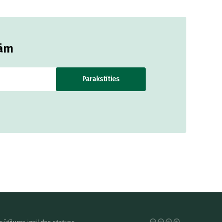
jām
Parakstīties