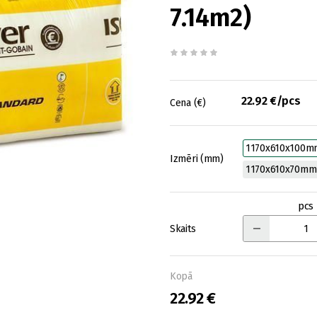
7.14m2)
22.92 €/pcs
Cena (€)
1170x610x100m
Izmēri (mm)
1170x610x70mm
pcs
Skaits
Kopā
22.92 €