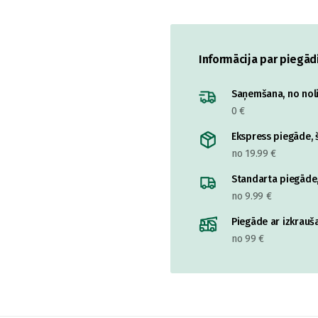
Informācija par piegād
Saņemšana, no nolik
0 €
Ekspress piegāde, š
no 19.99 €
Standarta piegāde,
no 9.99 €
Piegāde ar izkrauša
no 99 €