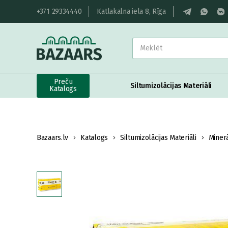
+371 29334440
Katlakalna iela 8, Rīga
Preču
Siltumizolācijas Materiāli
Katalogs
Bazaars.lv
Katalogs
Siltumizolācijas Materiāli
Miner