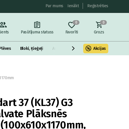
Par mums
Ienākt
Reģistrēties
0
0
lients
Pasūtījuma statuss
Favorīti
Grozs
Plēves
Bloki, Ķieģeļi
Armatūra un metāls
Akcijas
Fasādes Siltināš
0x1170mm
art 37 (KL37) G3
lvate Plāksnēs
(100x610x1170mm,