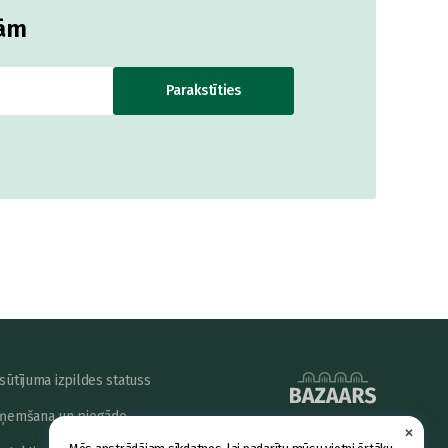
jām
Parakstīties
sūtījuma izpildes statuss
ņemšana un piegāde
×
powered by