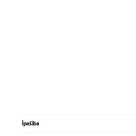
Īpašība