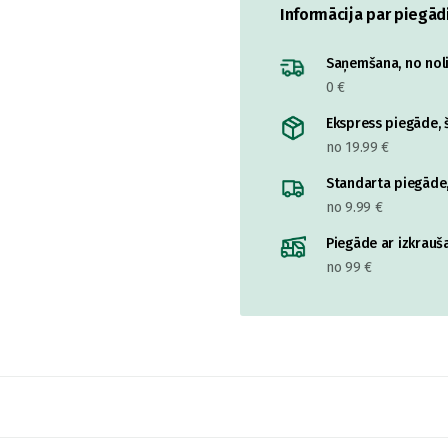
Informācija par piegād
Saņemšana, no nolik
0 €
Ekspress piegāde, š
no 19.99 €
Standarta piegāde,
no 9.99 €
Piegāde ar izkrauša
no 99 €