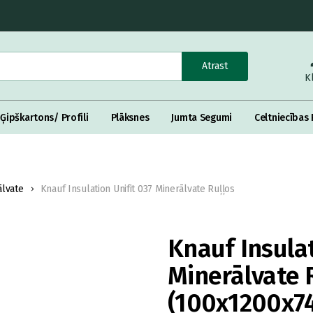
Atrast
K
Ģipškartons/ Profili
Plāksnes
Jumta Segumi
Celtniecības 
ālvate
Knauf Insulation Unifit 037 Minerālvate Ruļļos
Knauf Insulat
Minerālvate 
(100x1200x7