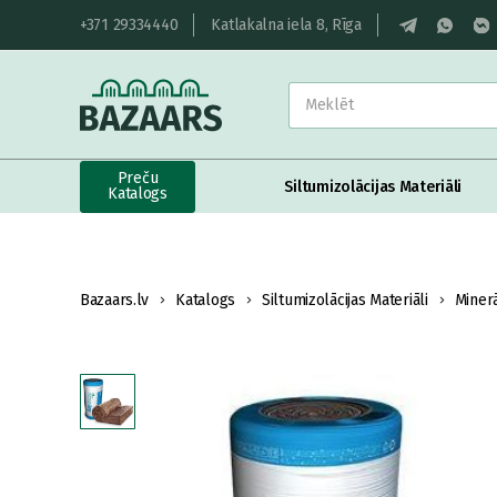
+371 29334440
Katlakalna iela 8, Rīga
Preču
Siltumizolācijas Materiāli
Katalogs
Bazaars.lv
Katalogs
Siltumizolācijas Materiāli
Miner