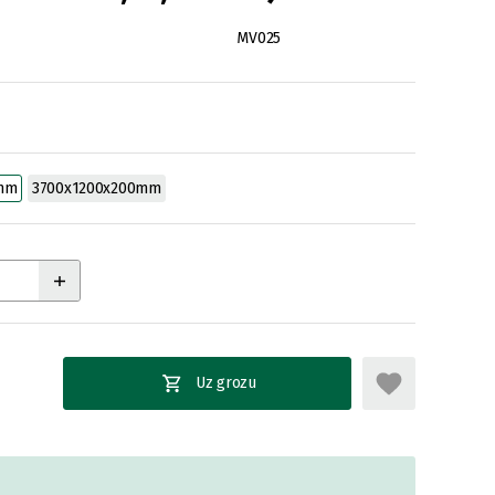
MV025
0mm
3700x1200x200mm
Uz grozu