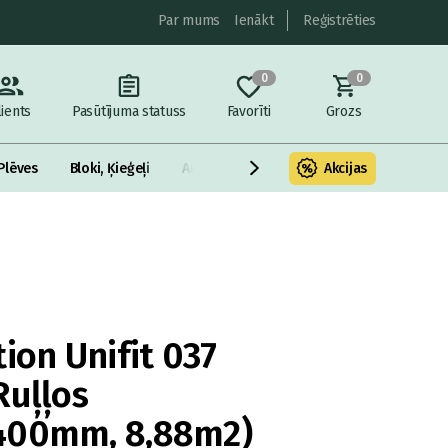
Par mums
Ienākt
Reģistrēties
0
0
lients
Pasūtījuma statuss
Favorīti
Grozs
Plēves
Bloki, Ķieģeļi
Armatūra un metāls
Akcijas
Fasādes Siltināš
ion Unifit 037
Ruļļos
400mm, 8,88m2)