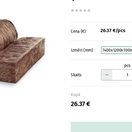
26.37 €/pcs
Cena (€)
Izmēri (mm)
7400x1200x10
pcs
Skaits
Kopā
26.37 €