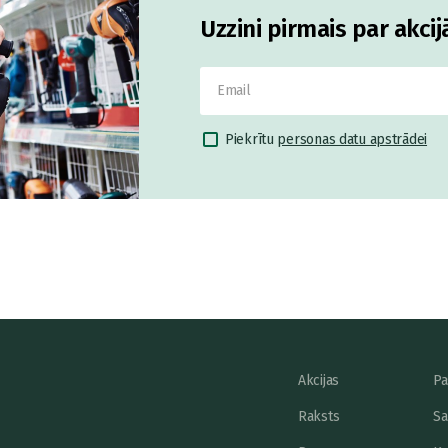
Uzzini pirmais par akci
Piekrītu
personas datu apstrādei
Akcijas
Pa
Raksts
Sa