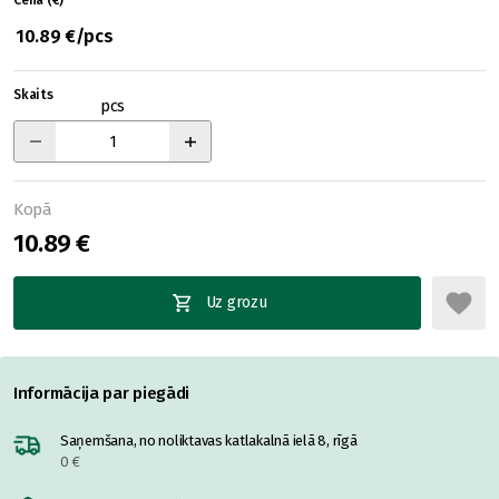
Cena (€)
10.89 €/pcs
Skaits
pcs
Kopā
10.89 €
Uz grozu
Informācija par piegādi
Saņemšana, no noliktavas katlakalnā ielā 8, rīgā
0 €