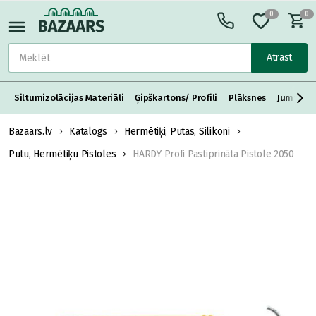
0
0
Atrast
Siltumizolācijas Materiāli
Ģipškartons/ Profili
Plāksnes
Jumta S
Bazaars.lv
Katalogs
Hermētiķi, Putas, Silikoni
Putu, Hermētiķu Pistoles
HARDY Profi Pastiprināta Pistole 2050