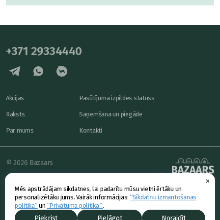
+371 29334440
Akcijas
Pasūtījuma izpildes statuss
Raksts
Saņemšana un piegāde
Par mums
Kontakti
© 2026 Bazaars
×
Konfidencialitāte
powered by
Mēs apstrādājam sīkdatnes, lai padarītu mūsu vietni ērtāku un
Piedāvājums
personalizētāku jums. Vairāk informācijas:
“Sīkdatņu izmantošanas
politika”
un
“Privātuma politika”.
.
Piekrist
Pielāgot
Noraidīt