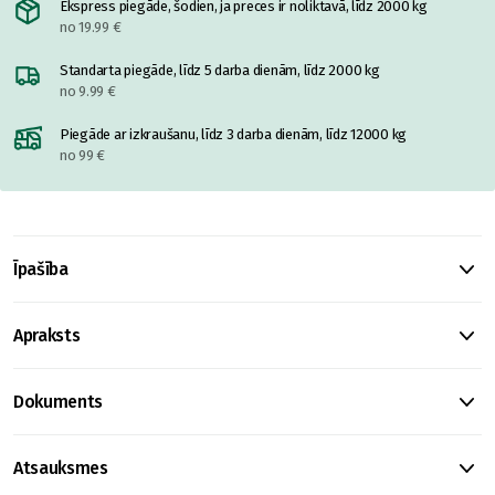
Ekspress piegāde, šodien, ja preces ir noliktavā, līdz 2000 kg
no 19.99 €
Standarta piegāde, līdz 5 darba dienām, līdz 2000 kg
no 9.99 €
Piegāde ar izkraušanu, līdz 3 darba dienām, līdz 12000 kg
no 99 €
Īpašība
Apraksts
Dokuments
Atsauksmes