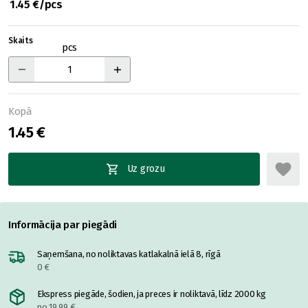
1.45 €/pcs
Skaits
pcs
Kopā
1.45 €
Uz grozu
Informācija par piegādi
Saņemšana, no noliktavas katlakalnā ielā 8, rīgā
0 €
Ekspress piegāde, šodien, ja preces ir noliktavā, līdz 2000 kg
no 19.99 €