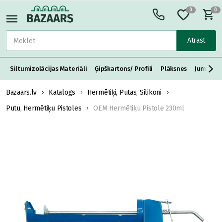
0
0
Atrast
Siltumizolācijas Materiāli
Ģipškartons/ Profili
Plāksnes
Jumta S
Bazaars.lv
Katalogs
Hermētiķi, Putas, Silikoni
Putu, Hermētiķu Pistoles
OEM Hermētiķu Pistole 230ml