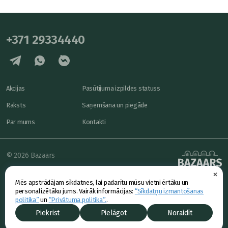
+371 29334440
Akcijas
Pasūtījuma izpildes statuss
Raksts
Saņemšana un piegāde
Par mums
Kontakti
© 2026 Bazaars
×
Konfidencialitāte
powered by
Mēs apstrādājam sīkdatnes, lai padarītu mūsu vietni ērtāku un
Piedāvājums
personalizētāku jums. Vairāk informācijas:
“Sīkdatņu izmantošanas
politika”
un
“Privātuma politika”.
.
Piekrist
Pielāgot
Noraidīt