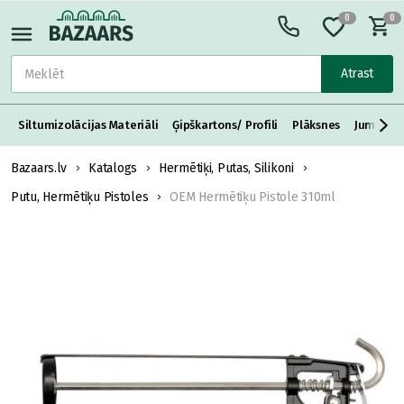
0
0
Atrast
Siltumizolācijas Materiāli
Ģipškartons/ Profili
Plāksnes
Jumta S
Bazaars.lv
Katalogs
Hermētiķi, Putas, Silikoni
Putu, Hermētiķu Pistoles
OEM Hermētiķu Pistole 310ml