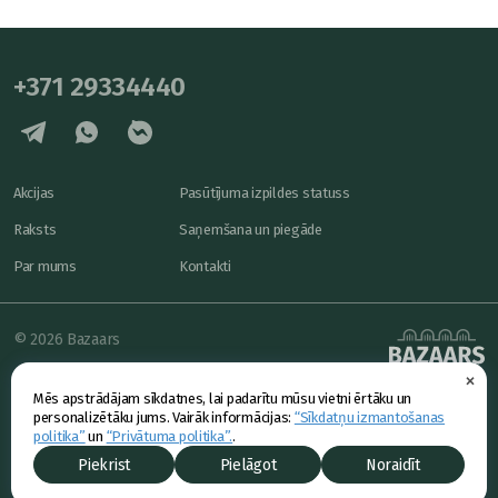
+371 29334440
Akcijas
Pasūtījuma izpildes statuss
Raksts
Saņemšana un piegāde
Par mums
Kontakti
© 2026 Bazaars
×
Konfidencialitāte
powered by
Mēs apstrādājam sīkdatnes, lai padarītu mūsu vietni ērtāku un
Piedāvājums
personalizētāku jums. Vairāk informācijas:
“Sīkdatņu izmantošanas
politika”
un
“Privātuma politika”.
.
Piekrist
Pielāgot
Noraidīt