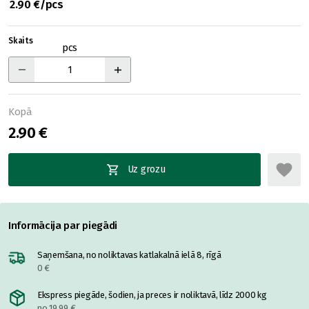
2.90 €/pcs
Skaits
pcs
Kopā
2.90 €
Uz grozu
Informācija par piegādi
Saņemšana, no noliktavas katlakalnā ielā 8, rīgā
0 €
Ekspress piegāde, šodien, ja preces ir noliktavā, līdz 2000 kg
no 19.99 €