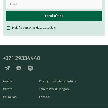
Parakstīties
Piekrītu
personas datu apstrādei
+371 29334440
Akcijas
Pasūtījuma izpildes statuss
Raksts
Saņemšana un piegāde
Par mums
Kontakti