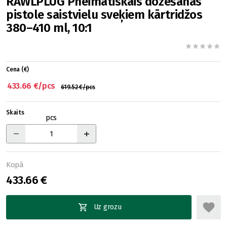
RAWLPLUG Pneimatiskais dozēšanas
pistole saistvielu sveķiem kārtridžos
380–410 ml, 10:1
Cena (€)
433.66 €/pcs
619.52 €/pcs
Skaits
pcs
Kopā
433.66 €
Uz grozu