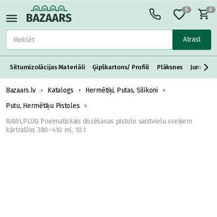
0
0
Atrast
Siltumizolācijas Materiāli
Ģipškartons/ Profili
Plāksnes
Jumta S
Bazaars.lv
Katalogs
Hermētiķi, Putas, Silikoni
Putu, Hermētiķu Pistoles
RAWLPLUG Pneimatiskais dozēšanas pistole saistvielu sveķiem
kārtridžos 380–410 ml, 10:1