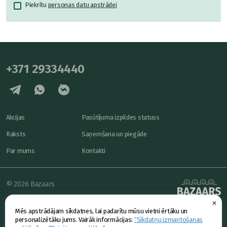
Piekrītu
personas datu apstrādei
+371 29334440
Akcijas
Pasūtījuma izpildes statuss
Raksts
Saņemšana un piegāde
Par mums
Kontakti
© 2026 Bazaars
×
Konfidencialitāte
powered by
Mēs apstrādājam sīkdatnes, lai padarītu mūsu vietni ērtāku un
Piedāvājums
personalizētāku jums. Vairāk informācijas:
“Sīkdatņu izmantošanas