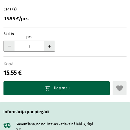
Cena (€)
15.55 €/pcs
Skaits
pcs
Kopā
15.55 €
Uz grozu
Informācija par piegādi
Saņemšana, no noliktavas katlakalnā ielā 8, rīgā
0 €