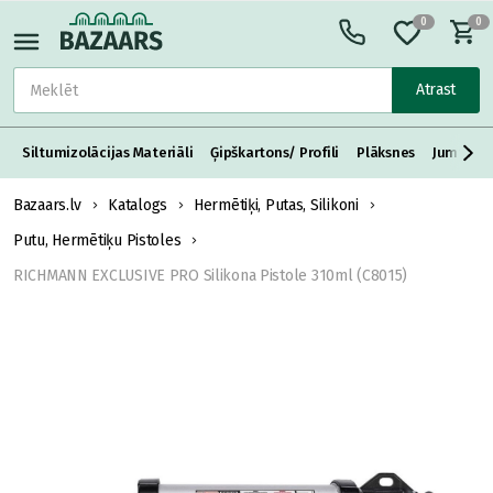
0
0
Atrast
Siltumizolācijas Materiāli
Ģipškartons/ Profili
Plāksnes
Jumta S
Bazaars.lv
Katalogs
Hermētiķi, Putas, Silikoni
Putu, Hermētiķu Pistoles
RICHMANN EXCLUSIVE PRO Silikona Pistole 310ml (C8015)