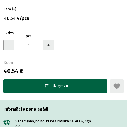
Cena (€)
40.54 €/pcs
Skaits
pcs
Kopā
40.54 €
Uz grozu
Informācija par piegādi
Saņemšana, no noliktavas katlakalnā ielā 8, rīgā
0 €