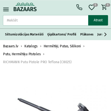
0
0
Atrast
Siltumizolācijas Materiāli
Ģipškartons/ Profili
Plāksnes
Jumta S
Bazaars.lv
Katalogs
Hermētiķi, Putas, Silikoni
Putu, Hermētiķu Pistoles
RICHMANN Putu Pistole PRO Teflona (C8025)