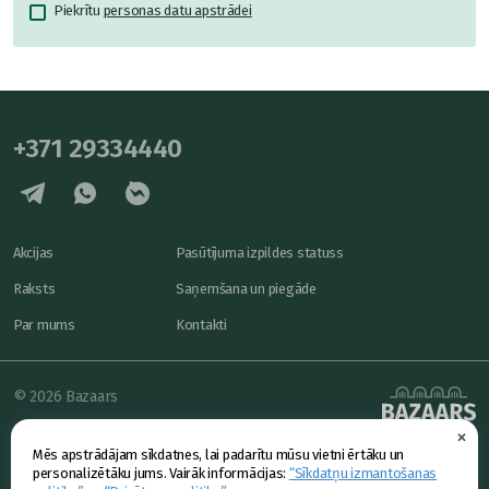
Piekrītu
personas datu apstrādei
+371 29334440
Akcijas
Pasūtījuma izpildes statuss
Raksts
Saņemšana un piegāde
Par mums
Kontakti
© 2026 Bazaars
×
Konfidencialitāte
powered by
Mēs apstrādājam sīkdatnes, lai padarītu mūsu vietni ērtāku un
Piedāvājums
personalizētāku jums. Vairāk informācijas:
“Sīkdatņu izmantošanas