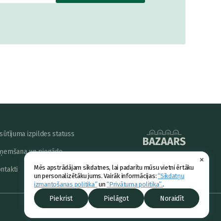
sūtījuma izpildes statuss
ņemšana un piegāde
×
powered by
Mēs apstrādājam sīkdatnes, lai padarītu mūsu vietni ērtāku
ntakti
un personalizētāku jums. Vairāk informācijas:
“Sīkdatņu
izmantošanas politika”
un
“Privātuma politika”.
.
Piekrist
Pielāgot
Noraidīt