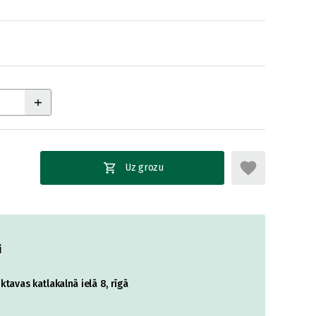
Uz grozu
i
tavas katlakalnā ielā 8, rīgā