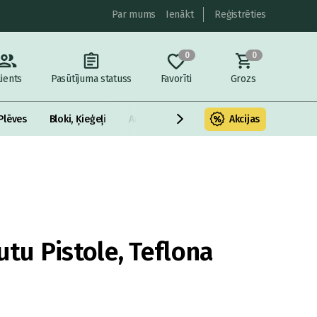
Par mums
Ienākt
Reģistrēties
0
0
lients
Pasūtījuma statuss
Favorīti
Grozs
Plēves
Bloki, Ķieģeļi
Armatūra un metāls
Akcijas
Fasādes Siltināš
u Pistole, Teflona