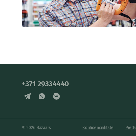
+371 29334440
© 2026 Bazaars
Konfidencialitāte
Piedā