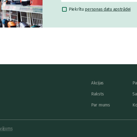
Piekrītu
personas datu apstrādei
Akcijas
Pa
Raksts
Sa
Par mums
Ko
vājums