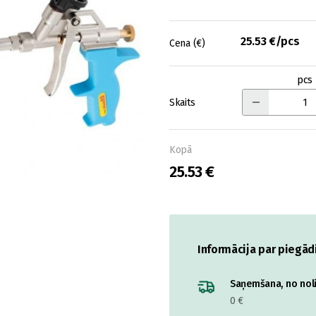
25.53 €/pcs
Cena (€)
pcs
Skaits
Kopā
25.53 €
Informācija par piegād
Saņemšana, no nolik
0 €