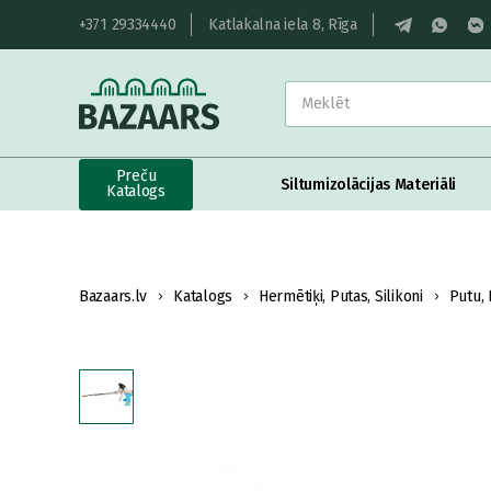
+371 29334440
Katlakalna iela 8, Rīga
Preču
Siltumizolācijas Materiāli
Katalogs
Bazaars.lv
Katalogs
Hermētiķi, Putas, Silikoni
Putu, 