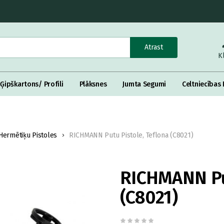
Atrast
K
Ģipškartons/ Profili
Plāksnes
Jumta Segumi
Celtniecības 
Hermētiķu Pistoles
RICHMANN Putu Pistole, Teflona (C8021)
RICHMANN Put
(C8021)