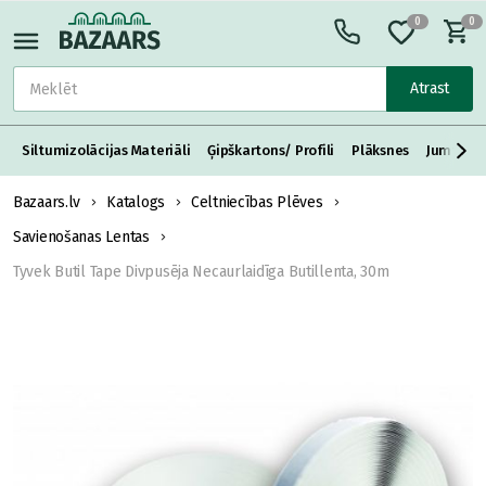
0
0
Atrast
Siltumizolācijas Materiāli
Ģipškartons/ Profili
Plāksnes
Jumta S
Bazaars.lv
Katalogs
Celtniecības Plēves
Savienošanas Lentas
Tyvek Butil Tape Divpusēja Necaurlaidīga Butillenta, 30m