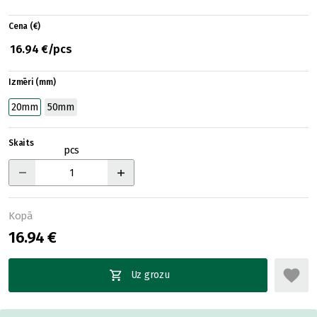
Cena (€)
16.94 €/pcs
Izmēri (mm)
20mm
50mm
Skaits
pcs
Kopā
16.94 €
Uz grozu