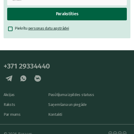
Parakstīties
Piekrītu
personas datu apstrādei
+371 29334440
Akcijas
Pasūtījuma izpildes statuss
Raksts
Saņemšana un piegāde
Par mums
Kontakti