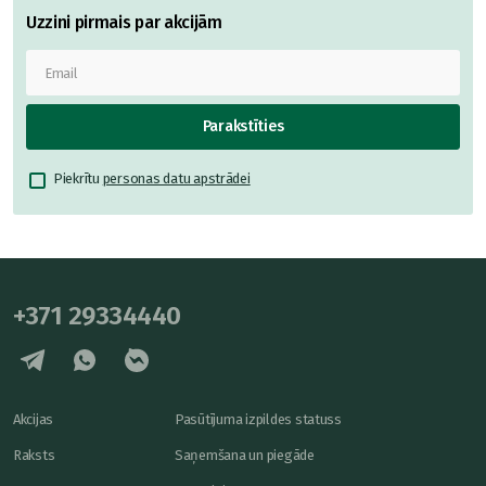
Uzzini pirmais par akcijām
Parakstīties
Piekrītu
personas datu apstrādei
+371 29334440
Akcijas
Pasūtījuma izpildes statuss
Raksts
Saņemšana un piegāde