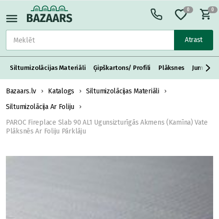
0
0
Atrast
Siltumizolācijas Materiāli
Ģipškartons/ Profili
Plāksnes
Jumta S
Bazaars.lv
Katalogs
Siltumizolācijas Materiāli
Siltumizolācija Ar Foliju
PAROC Fireplace Slab 90 AL1 Ugunsizturīgās Akmens (Kamīna) Vate
Plāksnēs Ar Foliju Pārklāju