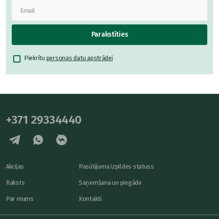
Parakstīties
Piekrītu
personas datu apstrādei
+371 29334440
Akcijas
Pasūtījuma izpildes statuss
Raksts
Saņemšana un piegāde
Par mums
Kontakti