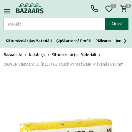
0
0
Atrast
Siltumizolācijas Materiāli
Ģipškartons/ Profili
Plāksnes
Jumta S
Bazaars.lv
Katalogs
Siltumizolācijas Materiāli
ISOVER Standard 35 (KL35) G3 Touch Minerālvate Plāksnēs 610mm