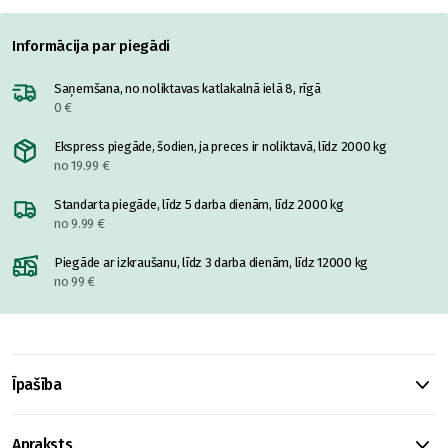
Informācija par piegādi
Saņemšana, no noliktavas katlakalnā ielā 8, rīgā
0 €
Ekspress piegāde, šodien, ja preces ir noliktavā, līdz 2000 kg
no 19.99 €
Standarta piegāde, līdz 5 darba dienām, līdz 2000 kg
no 9.99 €
Piegāde ar izkraušanu, līdz 3 darba dienām, līdz 12000 kg
no 99 €
Īpašība
Apraksts