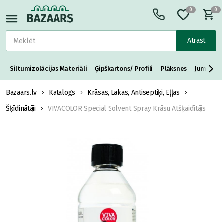
0
0
Atrast
Siltumizolācijas Materiāli
Ģipškartons/ Profili
Plāksnes
Jumta S
Bazaars.lv
Katalogs
Krāsas, Lakas, Antiseptiķi, Eļļas
Šķīdinātāji
VIVACOLOR Special Solvent Spray Krāsu Atšķaidītājs