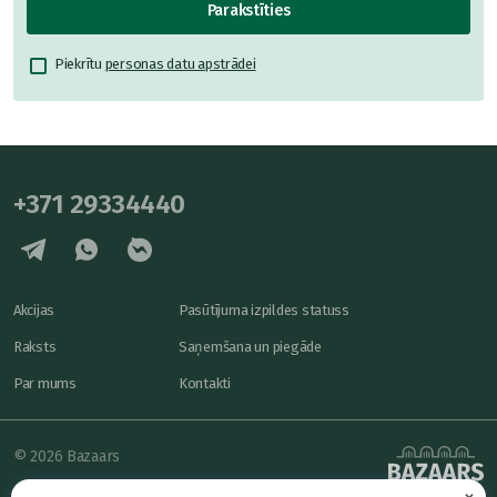
Parakstīties
Piekrītu
personas datu apstrādei
+371 29334440
Akcijas
Pasūtījuma izpildes statuss
Raksts
Saņemšana un piegāde
Par mums
Kontakti
© 2026 Bazaars
×
Konfidencialitāte