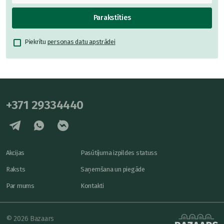
Parakstīties
Piekrītu
personas datu apstrādei
+371 29334440
Akcijas
Pasūtījuma izpildes statuss
Raksts
Saņemšana un piegāde
Par mums
Kontakti
© 2026 Bazaars