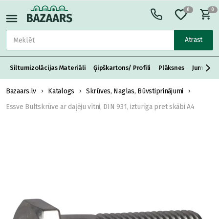
0
0
Atrast
Siltumizolācijas Materiāli
Ģipškartons/ Profili
Plāksnes
Jumta S
Bazaars.lv
Katalogs
Skrūves, Naglas, Būvstiprinājumi
Essve Bultskrūve ar daļēju vītni, DIN 931, izturīga pret skābi A4