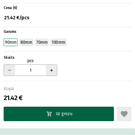
Cena (€)
21.42 €/pcs
Garums
90mm
80mm
70mm
100mm
Skaits
pcs
Kopā
21.42 €
Uz grozu