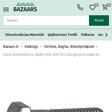
0
0
Atrast
Siltumizolācijas Materiāli
Ģipškartons/ Profili
Plāksnes
Jumta S
Bazaars.lv
Katalogs
Skrūves, Naglas, Būvstiprinājumi
Essve Bultskrūve ar daļēju vītni, DIN 931, izturīga pret skābi A4