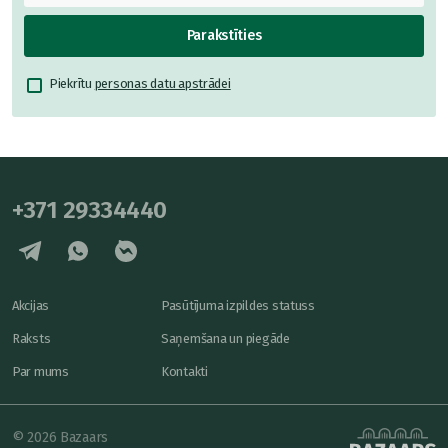
Parakstīties
Piekrītu
personas datu apstrādei
+371 29334440
Akcijas
Pasūtījuma izpildes statuss
Raksts
Saņemšana un piegāde
Par mums
Kontakti
© 2026 Bazaars