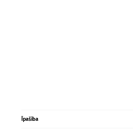
Īpašība