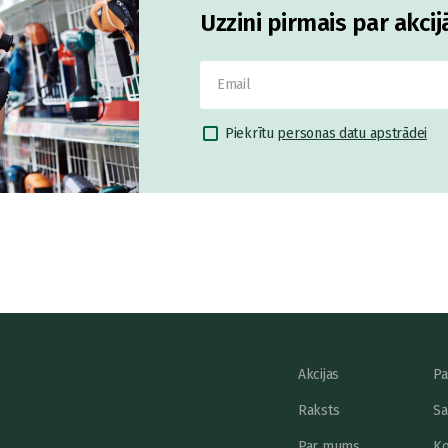
Uzzini pirmais par akci
Piekrītu
personas datu apstrādei
Akcijas
Pa
Raksts
Sa
Par mums
Ko