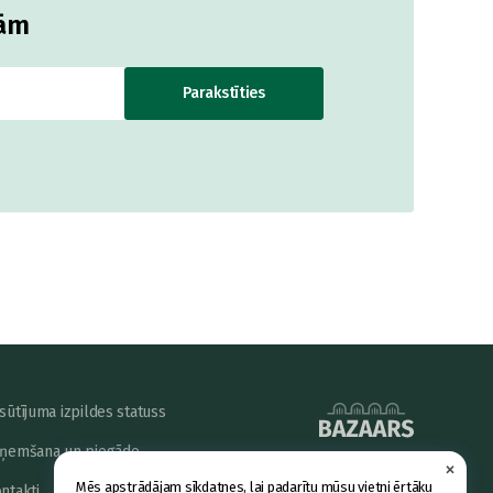
jām
Parakstīties
sūtījuma izpildes statuss
ņemšana un piegāde
×
powered by
Mēs apstrādājam sīkdatnes, lai padarītu mūsu vietni ērtāku
ntakti