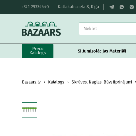
+371 29334440
Katlakalna iela 8, Rīga
Preču
Siltumizolācijas Materiāli
Katalogs
Bazaars.lv
Katalogs
Skrūves, Naglas, Būvstiprinājumi