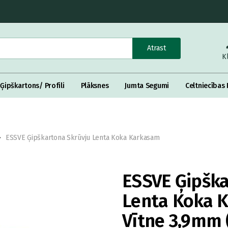
Atrast
K
Ģipškartons/ Profili
Plāksnes
Jumta Segumi
Celtniecības 
ESSVE Ģipškartona Skrūvju Lenta Koka Karkasam
ESSVE Ģipška
Lenta Koka 
Vītne 3,9mm