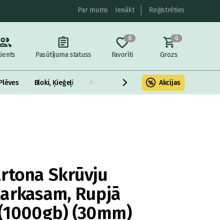
Par mums
Ienākt
Reģistrēties
0
0
lients
Pasūtījuma statuss
Favorīti
Grozs
Plēves
Bloki, Ķieģeļi
Armatūra un metāls
Akcijas
Fasādes Siltināš
rtona Skrūvju
Karkasam, Rupjā
 (1000gb) (30mm)