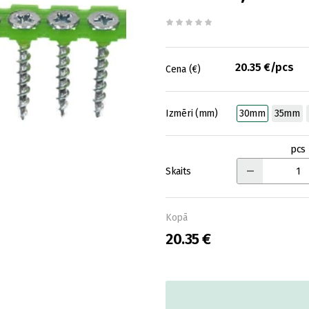
20.35 €/pcs
Cena (€)
Izmēri (mm)
30mm
35mm
pcs
Skaits
Kopā
20.35 €