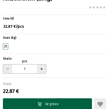
Cena (€)
22.87 €/pcs
Svars (kg)
25
Skaits
pcs
Kopā
22.87 €
Uz grozu