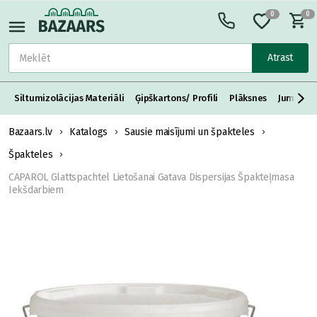
0
0
Atrast
Siltumizolācijas Materiāli
Ģipškartons/ Profili
Plāksnes
Jumta S
Bazaars.lv
Katalogs
Sausie maisījumi un špakteles
Špakteles
CAPAROL Glattspachtel Lietošanai Gatava Dispersijas Špakteļmasa
Iekšdarbiem