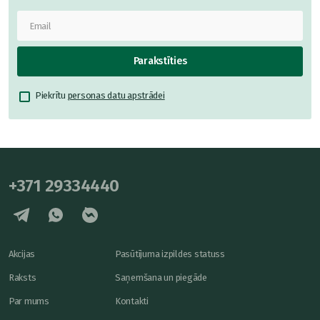
Parakstīties
Piekrītu
personas datu apstrādei
+371 29334440
Akcijas
Pasūtījuma izpildes statuss
Raksts
Saņemšana un piegāde
Par mums
Kontakti