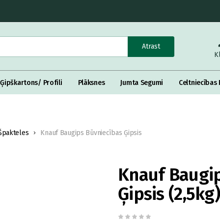
Atrast
K
Ģipškartons/ Profili
Plāksnes
Jumta Segumi
Celtniecības 
Špakteles
Knauf Baugips Būvniecības Ģipsis
Knauf Baugip
Ģipsis (2,5kg)