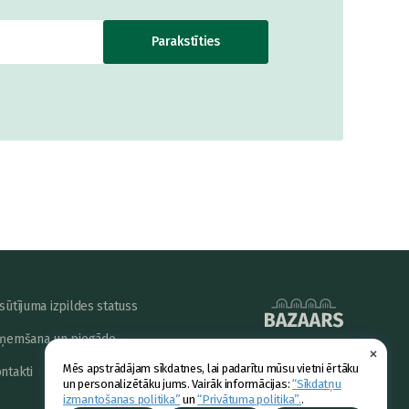
Parakstīties
sūtījuma izpildes statuss
ņemšana un piegāde
×
powered by
Mēs apstrādājam sīkdatnes, lai padarītu mūsu vietni ērtāku
ntakti
un personalizētāku jums. Vairāk informācijas:
“Sīkdatņu
izmantošanas politika”
un
“Privātuma politika”.
.