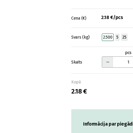
2.18 €/pcs
Cena (€)
Svars (kg)
2.500
5
25
pcs
Skaits
Kopā
2.18 €
Informācija par piegād