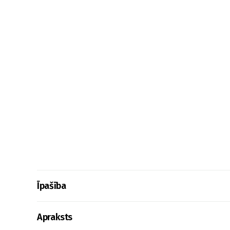
Īpašība
Apraksts