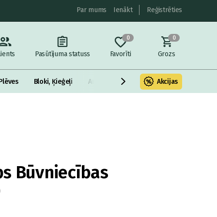
Par mums
Ienākt
Reģistrēties
0
0
lients
Pasūtījuma statuss
Favorīti
Grozs
Plēves
Bloki, Ķieģeļi
Armatūra un metāls
Akcijas
Fasādes Siltināš
s Būvniecības