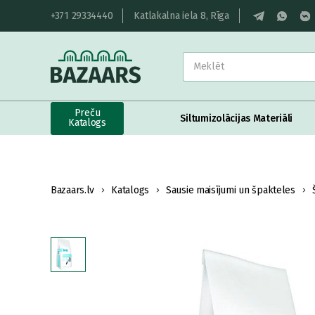
+371 29334440
Katlakalna iela 8, Rīga
Preču
Siltumizolācijas Materiāli
Katalogs
Bazaars.lv
Katalogs
Sausie maisījumi un špakteles