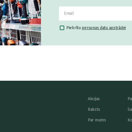
Piekrītu
personas datu apstrādei
Akcijas
Pa
Raksts
Sa
Par mums
Ko