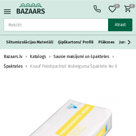
0
0
Atrast
Siltumizolācijas Materiāli
Ģipškartons/ Profili
Plāksnes
Jumta S
Bazaars.lv
Katalogs
Sausie maisījumi un špakteles
Špakteles
Knauf Finishpachtel Nobeiguma Špaktele No 0