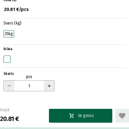
Cena (€)
20.81 €/pcs
Svars (kg)
25kg
Krāsa
Skaits
pcs
Kopā
Uz grozu
20.81 €