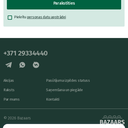
Parakstīties
Piekrītu
personas datu apstrādei
+371 29334440
Akcijas
Pasūtījuma izpildes statuss
Raksts
Saņemšana un piegāde
Par mums
Kontakti
© 2026 Bazaars
Konfidencialitāte