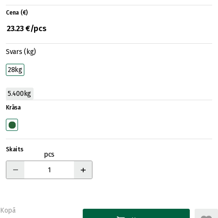
Cena (€)
23.23 €/pcs
Svars (kg)
28kg
5.400kg
Krāsa
Skaits
pcs
Kopā