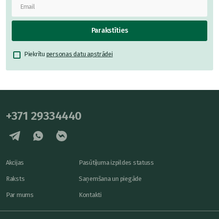
Parakstīties
Piekrītu
personas datu apstrādei
+371 29334440
Akcijas
Pasūtījuma izpildes statuss
Raksts
Saņemšana un piegāde
Par mums
Kontakti