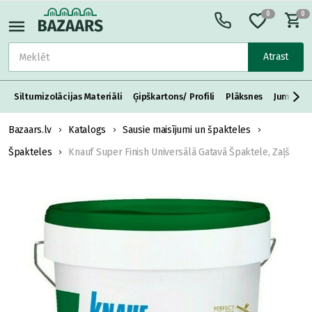
0
0
Atrast
Siltumizolācijas Materiāli
Ģipškartons/ Profili
Plāksnes
Jumta S
Bazaars.lv
Katalogs
Sausie maisījumi un špakteles
Špakteles
Knauf Super Finish Universālā Gatavā Špaktele, Zaļš