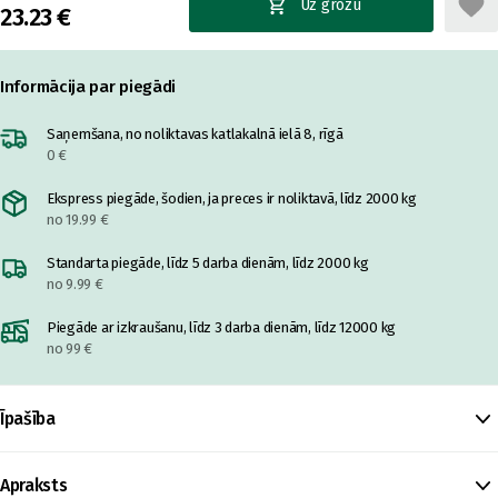
Uz grozu
23.23 €
Informācija par piegādi
Saņemšana, no noliktavas katlakalnā ielā 8, rīgā
0 €
Ekspress piegāde, šodien, ja preces ir noliktavā, līdz 2000 kg
no 19.99 €
Standarta piegāde, līdz 5 darba dienām, līdz 2000 kg
no 9.99 €
Piegāde ar izkraušanu, līdz 3 darba dienām, līdz 12000 kg
no 99 €
Īpašība
Apraksts