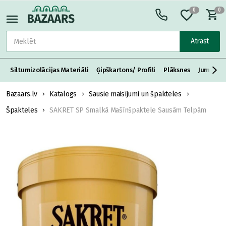
0
0
Atrast
Siltumizolācijas Materiāli
Ģipškartons/ Profili
Plāksnes
Jumta S
Bazaars.lv
Katalogs
Sausie maisījumi un špakteles
Špakteles
SAKRET SP Smalkā Mašīnšpaktele Sausām Telpām