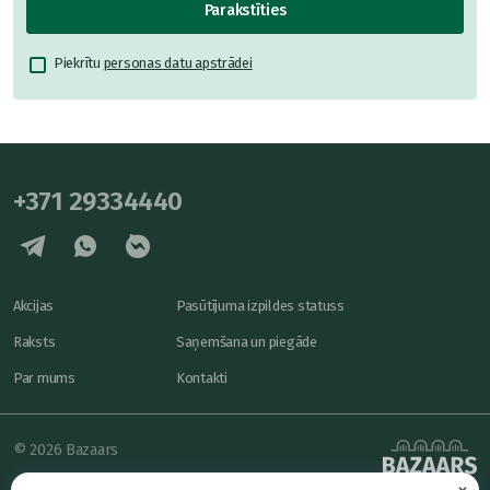
Parakstīties
Piekrītu
personas datu apstrādei
+371 29334440
Akcijas
Pasūtījuma izpildes statuss
Raksts
Saņemšana un piegāde
Par mums
Kontakti
© 2026 Bazaars
×
Konfidencialitāte