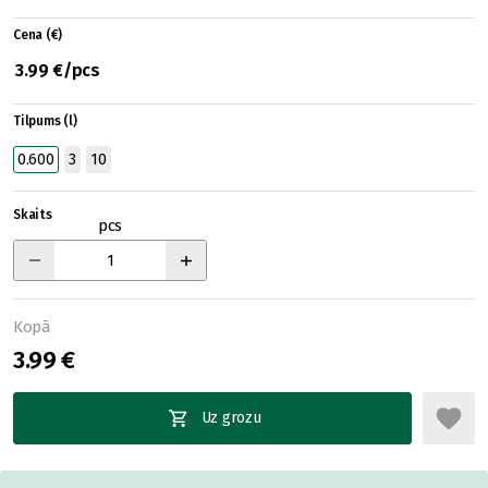
Cena (€)
3.99 €/pcs
Tilpums (l)
0.600
3
10
Skaits
pcs
Kopā
3.99 €
Uz grozu