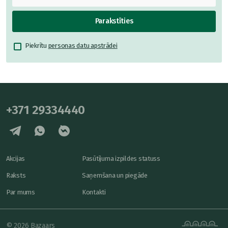
Parakstīties
Piekrītu
personas datu apstrādei
+371 29334440
Akcijas
Pasūtījuma izpildes statuss
Raksts
Saņemšana un piegāde
Par mums
Kontakti
© 2026 Bazaars