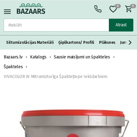
0
0
Atrast
Siltumizolācijas Materiāli
Ģipškartons/ Profili
Plāksnes
Jumta S
Bazaars.lv
Katalogs
Sausie maisījumi un špakteles
Špakteles
VIVACOLOR W Mitrumizturīga Špakteļtepe Iekšdarbiem