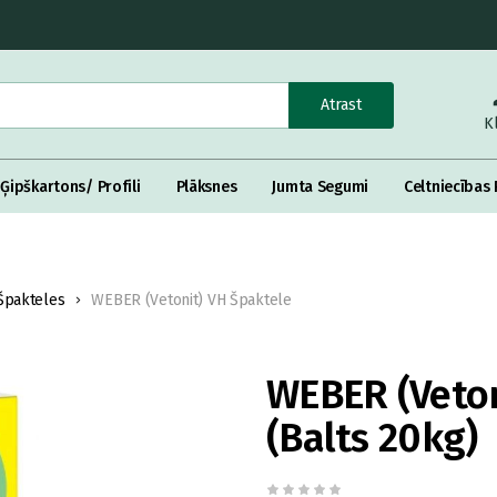
Atrast
K
Ģipškartons/ Profili
Plāksnes
Jumta Segumi
Celtniecības 
Špakteles
WEBER (Vetonit) VH Špaktele
WEBER (Veton
(Balts 20kg)