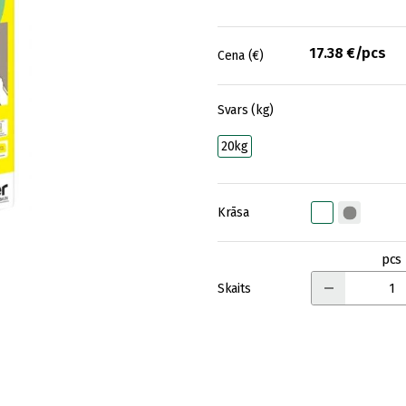
17.38 €/pcs
Cena (€)
Svars (kg)
20kg
Krāsa
pcs
Skaits