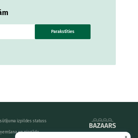
jām
Parakstīties
sūtījuma izpildes statuss
ņemšana un piegāde
×
powered by