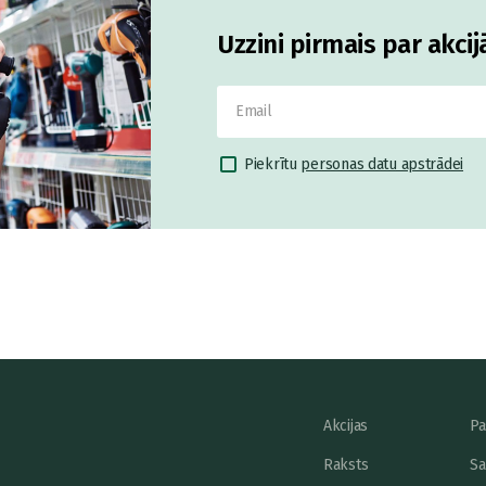
Uzzini pirmais par akci
Piekrītu
personas datu apstrādei
Akcijas
Pa
Raksts
Sa