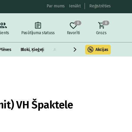
Par mums
Ienākt
Reģistrēties
0
0
lients
Pasūtījuma statuss
Favorīti
Grozs
Plēves
Bloki, Ķieģeļi
Armatūra un metāls
Akcijas
Fasādes Siltināš
it) VH Špaktele