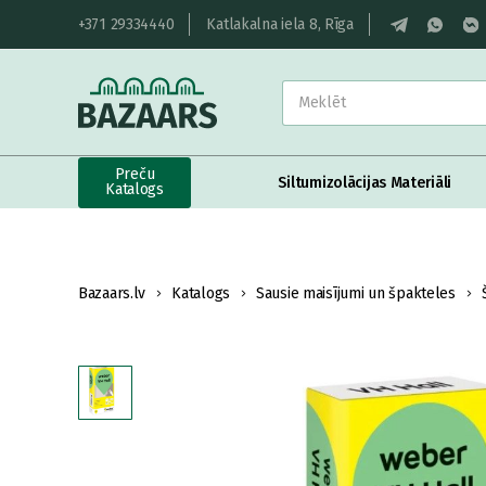
+371 29334440
Katlakalna iela 8, Rīga
Preču
Siltumizolācijas Materiāli
Katalogs
Bazaars.lv
Katalogs
Sausie maisījumi un špakteles