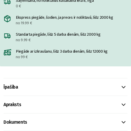
Saņemšana, no noliktavas katlakalnā ielā 8, rīgā
0 €
Ekspress piegāde, šodien, ja preces ir noliktavā, līdz 2000 kg
no 19.99 €
Standarta piegāde, līdz 5 darba dienām, līdz 2000 kg
no 9.99 €
Piegāde ar izkraušanu, līdz 3 darba dienām, līdz 12000 kg
no 99 €
Īpašība
Apraksts
Dokuments