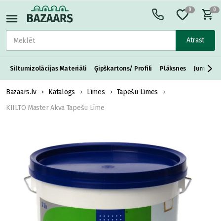
0
0
Atrast
Siltumizolācijas Materiāli
Ģipškartons/ Profili
Plāksnes
Jumta S
Bazaars.lv
Katalogs
Līmes
Tapešu Līmes
KIILTO Master Akva Tapešu Līme