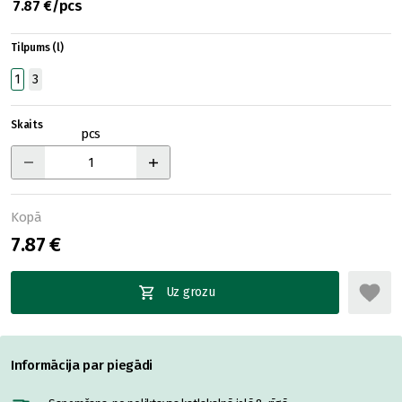
7.87 €/pcs
Tilpums (l)
1
3
Skaits
pcs
Kopā
7.87 €
Uz grozu
Informācija par piegādi