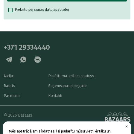
Piekrītu
personas datu apstrādei
+371 29334440
Akcijas
Pasūtījuma izpildes statuss
Raksts
Saņemšana un piegāde
Par mums
Kontakti
© 2026 Bazaars
×
Konfidencialitāte
powered by
Mēs apstrādājam sīkdatnes, lai padarītu mūsu vietni ērtāku un