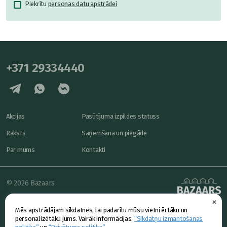
Piekrītu
personas datu apstrādei
+371 29334440
Akcijas
Pasūtījuma izpildes statuss
Raksts
Saņemšana un piegāde
Par mums
Kontakti
© 2026 Bazaars
×
Konfidencialitāte
powered by
Mēs apstrādājam sīkdatnes, lai padarītu mūsu vietni ērtāku un
Piedāvājums
personalizētāku jums. Vairāk informācijas:
“Sīkdatņu izmantošanas