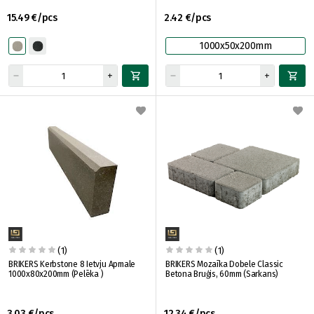
15.49 €/pcs
2.42 €/pcs
1000x50x200mm
(1)
(1)
BRIKERS Kerbstone 8 Ietvju Apmale
BRIKERS Mozaīka Dobele Classic
1000x80x200mm (Pelēka )
Betona Bruģis, 60mm (Sarkans)
3.03 €/pcs
12.34 €/pcs