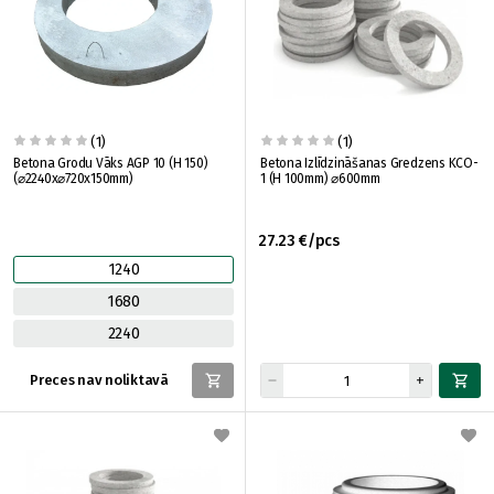
(1)
(1)
Betona Grodu Vāks AGP 10 (H 150)
Betona Izlīdzināšanas Gredzens KCO-
(⌀2240x⌀720x150mm)
1 (H 100mm) ⌀600mm
27.23 €/pcs
1240
1680
2240
Preces nav noliktavā