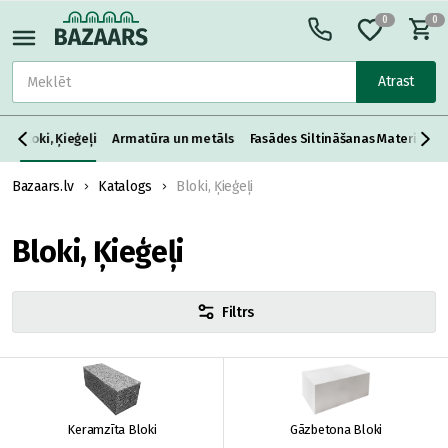
0
0
Atrast
s
Bloki, Ķieģeļi
Armatūra un metāls
Fasādes Siltināšanas Materiāli
Bazaars.lv
Katalogs
Bloki, Ķieģeļi
Bloki, Ķieģeļi
Filtrs
Keramzīta Bloki
Gāzbetona Bloki