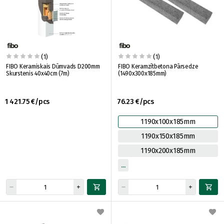
(1)
(1)
FIBO Keramiskais Dūmvads D200mm
FIBO Keramzītbetona Pārsedze
Skurstenis 40x40cm (7m)
(1490x300x185mm)
1 421.75 €/pcs
76.23 €/pcs
1190x100x185mm
1190x150x185mm
1190x200x185mm