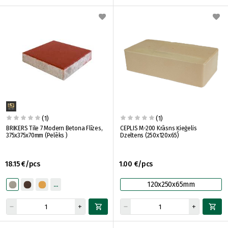
(1)
(1)
BRIKERS Tile 7 Modern Betona Flīzes,
CEPLIS M-200 Krāsns Ķieģelis
375x375x70mm (Pelēks )
Dzeltens (250x120x65)
18.15 €/pcs
1.00 €/pcs
120x250x65mm