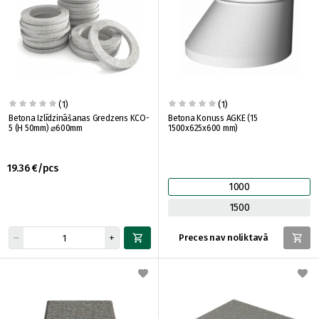
(1)
(1)
Betona Izlīdzināšanas Gredzens KCO-
Betona Konuss AGKE (15
5 (H 50mm) ⌀600mm
1500x625x600 mm)
19.36 €/pcs
1000
1500
Preces nav noliktavā