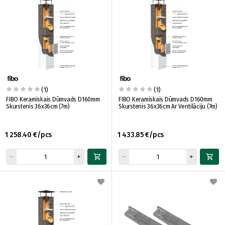
(1)
(1)
FIBO Keramiskais Dūmvads D160mm
FIBO Keramiskais Dūmvads D160mm
Skurstenis 36x36cm (7m)
Skurstenis 36x36cm Ar Ventilāciju (7m)
1 258.40 €/pcs
1 433.85 €/pcs