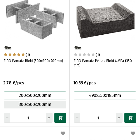
(1)
(1)
FIBO Pamata Bloki (500x200x200mm)
FIBO Pamata Pēdas Bloki 4 MPa (350
mm)
2.78 €/pcs
10.59 €/pcs
200x500x200mm
490x350x185mm
300x500x200mm