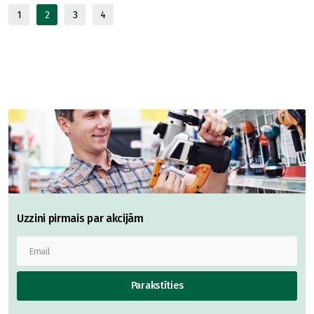
1
2
3
4
Uzzini pirmais par akcijām
Parakstīties