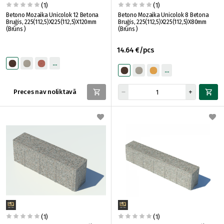
(1)
(1)
Betono Mozaika Unicolok 12 Betona
Betono Mozaika Unicolok 8 Betona
Bruģis, 225(112,5)X225(112,5)X120mm
Bruģis, 225(112,5)X225(112,5)X80mm
(Brūns )
(Brūns )
14.64 €/pcs
Preces nav noliktavā
(1)
(1)