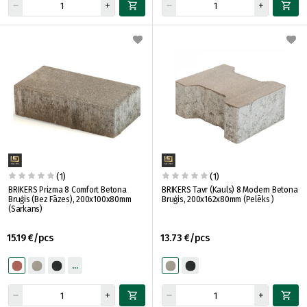
(1)
(1)
BRIKERS Prizma 8 Comfort Betona
BRIKERS Tavr (Kauls) 8 Modern Betona
Bruģis (Bez Fāzes), 200x100x80mm
Bruģis, 200x162x80mm (Pelēks )
(Sarkans)
15.19 €/pcs
13.73 €/pcs