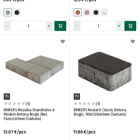
(1)
(1)
BRIKERS Mozaīka Skandināvu 6
BRIKERS Nostal 6 Classic Betona
Modern Betona Bruģis (Bez
Bruģis, 180x120x60mm (Sarkans)
Fāzes),60mm (Sarkans)
13.07 €/pcs
11.86 €/pcs