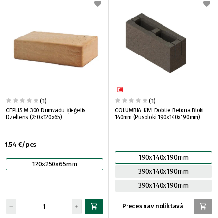
(1)
(1)
CEPLIS M-300 Dūmvadu Ķieģelis
COLUMBIA-KIVI Dobtie Betona Bloki
Dzeltens (250x120x65)
140mm (Pusbloki 190x140x190mm)
1.54 €/pcs
190x140x190mm
120x250x65mm
390x140x190mm
390x140x190mm
Preces nav noliktavā