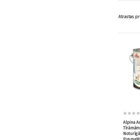
Atrastas pr
Alpina A
Tīrāmām
Noturīgā
Pusmatēt