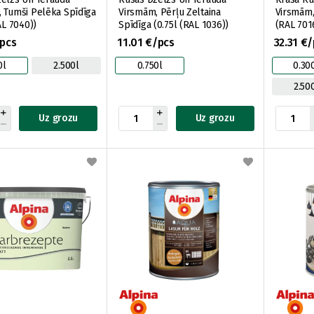
 Tumši Pelēka Spīdīga
Virsmām, Pērļu Zeltaina
Virsmām, 
AL 7040))
Spīdīga (0.75l (RAL 1036))
(RAL 701
/pcs
11.01 €/pcs
32.31 €
0l
2.500l
0.750l
0.30
2.50
Uz grozu
Uz grozu