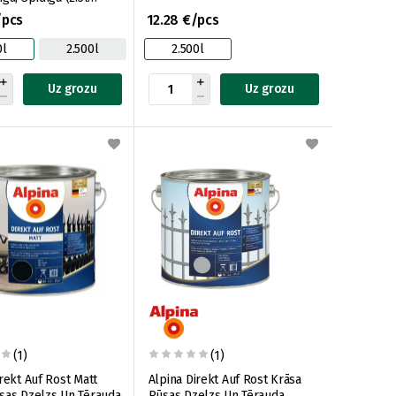
)
/pcs
12.28 €/pcs
0l
2.500l
2.500l
Uz grozu
Uz grozu
(1)
(1)
rekt Auf Rost Matt
Alpina Direkt Auf Rost Krāsa
sas Dzelzs Un Tērauda
Rūsas Dzelzs Un Tērauda