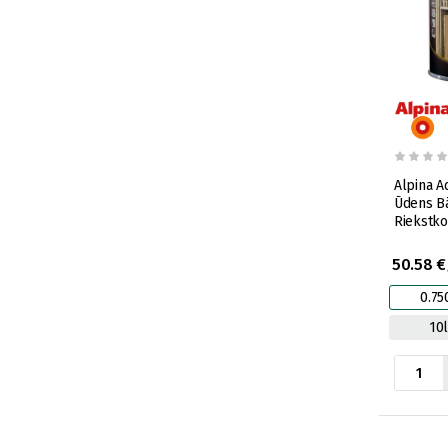
Alpina A
Ūdens B
Riekstko
50.58 €
0.75
10