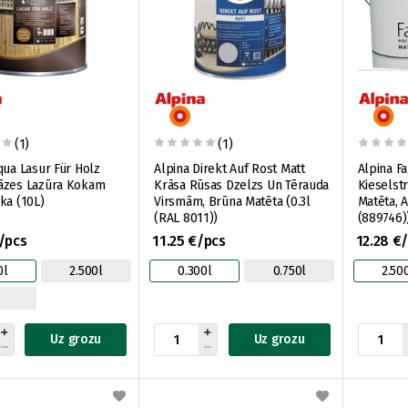
(1)
(1)
qua Lasur Für Holz
Alpina Direkt Auf Rost Matt
Alpina F
āzes Lazūra Kokam
Krāsa Rūsas Dzelzs Un Tērauda
Kieselst
ka (10L)
Virsmām, Brūna Matēta (0.3l
Matēta, 
(RAL 8011))
(889746)
/pcs
11.25 €/pcs
12.28 €
0l
2.500l
0.300l
0.750l
2.50
l
Uz grozu
Uz grozu