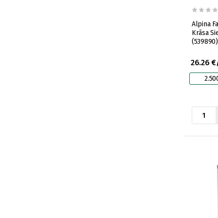
Alpina F
Krāsa Si
(539890)
26.26 €
2.50