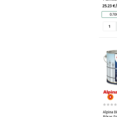
25.23 €
0.70
Alpina D
Rūsas Dz