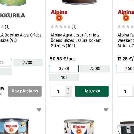
(1)
(1)
A Betolux Akva Grīdas
Alpina Aqua Lasur Für Holz
Alpina F
 Bāze (9L)
Ūdens Bāzes Lazūra Kokam
Weekend
Priedes (10L)
50.58 €/pcs
12.28 €
0l
2.700l
0.750l
2.500l
2.50
10l
nav
Uz grozu
ā