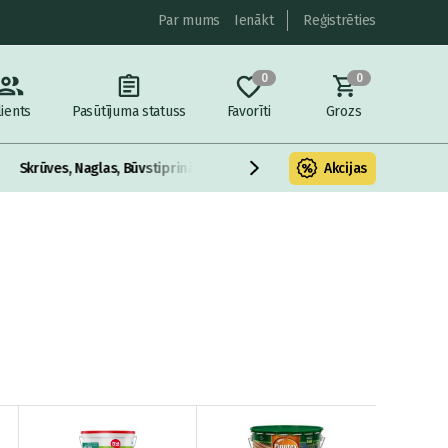
Par mums
Ienākt
Reģistrēties
0
0
lients
Pasūtījuma statuss
Favorīti
Grozs
Skrūves, Naglas, Būvstiprinājumi
Instrumenti
Akcijas