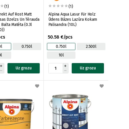
(1)
(1)
rekt Auf Rost Matt
Alpina Aqua Lasur Für Holz
sas Dzelzs Un Tērauda
Ūdens Bāzes Lazūra Kokam
Balta Matēta (0.3l
Palisandra (10L)
0))
pcs
50.58 €/pcs
0l
0.750l
0.750l
2.500l
0l
10l
Uz grozu
Uz grozu