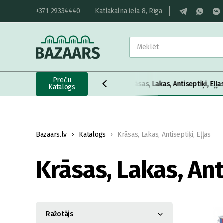
+371 29334440
Katlakalna iela 8, Rīga
Preču
ķi, Putas, Silikoni
Kokmateriāli
Krāsas, Lakas, Antiseptiķi, Eļļa
Katalogs
Bazaars.lv
Katalogs
Krāsas, Lakas, Antiseptiķi, Eļļas
Krāsas, Lakas, Anti
Ražotājs