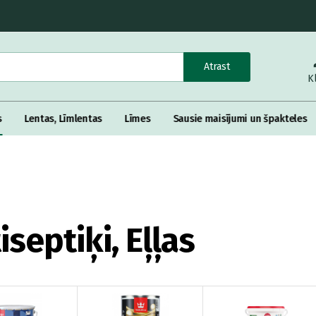
Atrast
K
s
Lentas, Līmlentas
Līmes
Sausie maisījumi un špakteles
septiķi, Eļļas