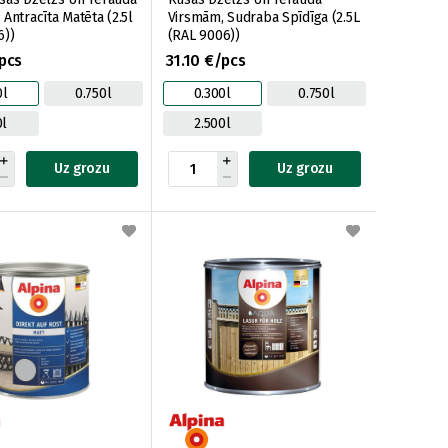
Antracīta Matēta (2.5l
Virsmām, Sudraba Spīdīga (2.5L
6))
(RAL 9006))
/pcs
31.10 €/pcs
0l
0.750l
0.300l
0.750l
0l
2.500l
Uz grozu
Uz grozu