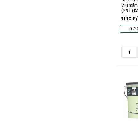
Virsmām,
(2,5 L (R
31.10 €
0.75