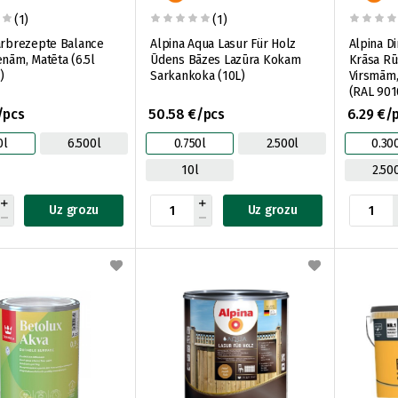
(1)
(1)
arbrezepte Balance
Alpina Aqua Lasur Für Holz
Alpina Di
enām, Matēta (6.5l
Ūdens Bāzes Lazūra Kokam
Krāsa Rū
)
Sarkankoka (10L)
Virsmām, 
(RAL 901
/pcs
50.58 €/pcs
6.29 €/
0l
6.500l
0.750l
2.500l
0.30
10l
2.50
Uz grozu
Uz grozu