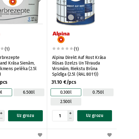
(1)
(1)
arbrezepte
Alpina Direkt Auf Rost Krāsa
rand Krāsa Sienām,
Rūsas Dzelzs Un Tērauda
Akmens pelēka (2.5l
Virsmām, Riekstu Brūna
)
Spīdīga (2.5l (RAL 8011))
/pcs
31.10 €/pcs
0l
6.500l
0.300l
0.750l
2.500l
Uz grozu
Uz grozu