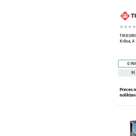
TIKKURIL
Krāsa, A
0.90
9l
Preces 
noliktav