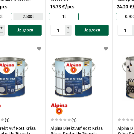
(943683)
/pcs
15.73 €/pcs
24.20 €
0l
2.500l
1l
0.70
Uz grozu
Uz grozu
(1)
(1)
irekt Auf Rost Krāsa
Alpina Direkt Auf Rost Krāsa
Alpina Di
elzs Un Tērauda
Rūsas Dzelzs Un Tērauda
Krāsa Rū