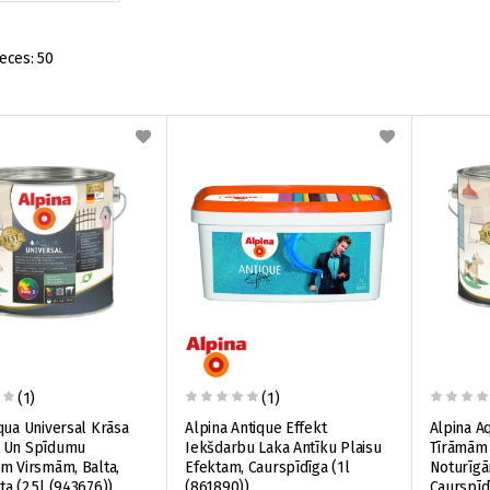
eces:
50
(1)
(1)
qua Universal Krāsa
Alpina Antique Effekt
Alpina A
 Un Spīdumu
Iekšdarbu Laka Antīku Plaisu
Tīrāmām
m Virsmām, Balta,
Efektam, Caurspīdīga (1l
Noturīg
a (2.5l (943676))
(861890))
Caurspīdī