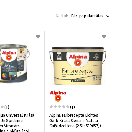
Kārtot:
Pēc popularitātes
(1)
(1)
qua Universal Krāsa
Alpina Farbrezepte Lichtes
 Un Spīdumu
Gelb Krāsa Sienām, Matēta,
ām Virsmām,
Gaiši dzeltena (2.5l (539857))
ga, Spīdīga (2.5l