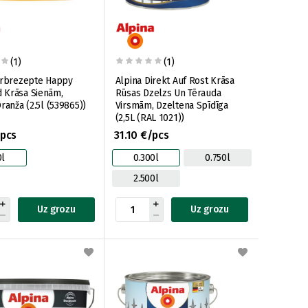
(1)
(1)
arbrezepte Happy
Alpina Direkt Auf Rost Krāsa
 Krāsa Sienām,
Rūsas Dzelzs Un Tērauda
Matēta, Oranža (2.5l (539865))
Virsmām, Dzeltena Spīdīga
(2,5L (RAL 1021))
/pcs
31.10 €/pcs
0l
0.300l
0.750l
2.500l
Uz grozu
Uz grozu