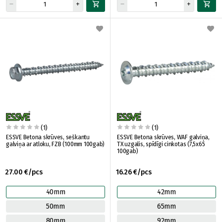
(1)
(1)
ESSVE Betona skrūves, seškantu
ESSVE Betona skrūves, WAF galviņa,
galviņa ar atloku, FZB (100mm 100gab)
TX uzgalis, spīdīgi cinkotas (7,5x65
100gab)
27.00 €/pcs
16.26 €/pcs
40mm
42mm
50mm
65mm
80mm
92mm