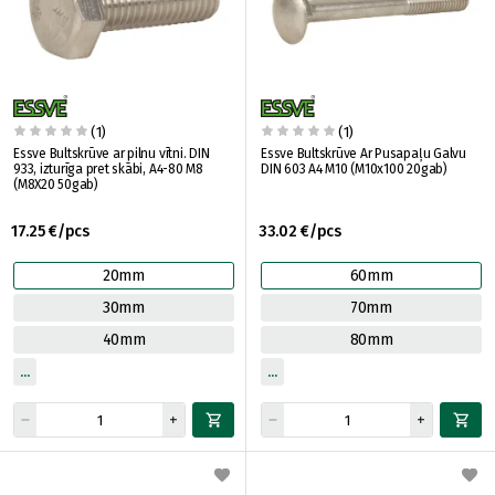
(1)
(1)
Essve Bultskrūve ar pilnu vītni. DIN
Essve Bultskrūve Ar Pusapaļu Galvu
933, izturīga pret skābi, A4-80 M8
DIN 603 A4 M10 (M10x100 20gab)
(M8X20 50gab)
17.25 €/pcs
33.02 €/pcs
20mm
60mm
30mm
70mm
40mm
80mm