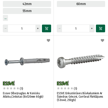
42mm
60mm
55mm
(1)
(1)
Essve Dībeļnaglas Ar Konisku
ESSVE Enkurskrūves Būvkalumiem Ar
Atloku,Cinkotas (8x120mm 60gb)
Šķiedras Griezni, CorrSeal Pārklājums
(5.0x40, 250gb)