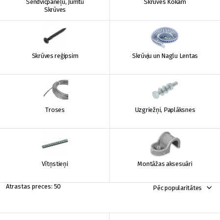
Sendvičpaneļu, Jumtu
Skrūves Kokam
Skrūves
Skrūves reģipsim
Skrūvju un Naglu Lentas
Troses
Uzgriežņi, Paplāksnes
Vītņstieņi
Montāžas aksesuāri
50
Pēc popularitātes