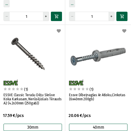
(1)
(1)
ESSVE Classic Terašu Dēļu Skrūve
Essve Dībeļnaglas Ar Atloku,Cinkotas
Koka Karkasam, Nerūsējošais Tērauds
(6x40mm 200gb)
A2 (4.2x30mm (250gab))
17.59 €/pcs
20.06 €/pcs
30mm
40mm