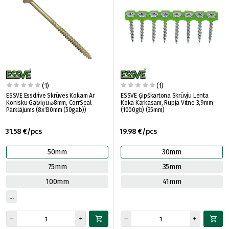
(1)
(1)
ESSVE Essdrive Skrūves Kokam Ar
ESSVE Ģipškartona Skrūvju Lenta
Konisku Galviņu ⌀8mm, CorrSeal
Koka Karkasam, Rupjā Vītne 3,9mm
Pārklājums (8x130mm (50gab))
(1000gb) (35mm)
31.58 €/pcs
19.98 €/pcs
50mm
30mm
75mm
35mm
100mm
41mm