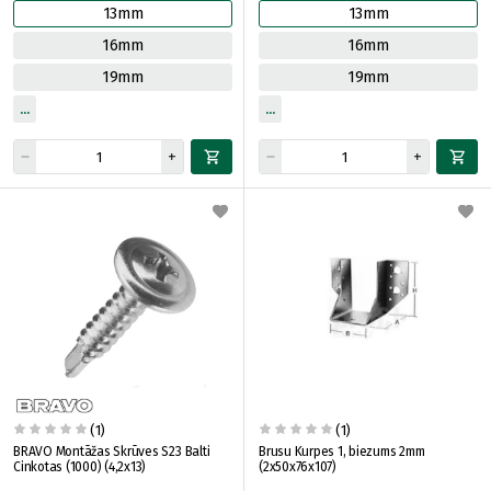
13mm
13mm
16mm
16mm
19mm
19mm
(1)
(1)
BRAVO Montāžas Skrūves S23 Balti
Brusu Kurpes 1, biezums 2mm
Cinkotas (1000) (4,2x13)
(2x50x76x107)