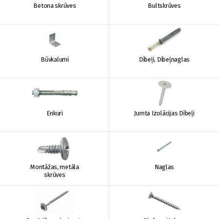
Betona skrūves
Bultskrūves
Būvkalumi
Dībeļi, Dībeļnaglas
Enkuri
Jumta Izolācijas Dībeļi
Montāžas, metāla
Naglas
skrūves