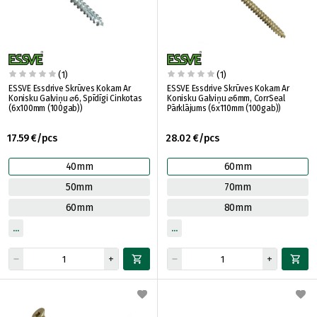
(1)
(1)
ESSVE Essdrive Skrūves Kokam Ar
ESSVE Essdrive Skrūves Kokam Ar
Konisku Galviņu ⌀6, Spīdīgi Cinkotas
Konisku Galviņu ⌀6mm, CorrSeal
(6x100mm (100gab))
Pārklājums (6x110mm (100gab))
17.59 €/pcs
28.02 €/pcs
40mm
60mm
50mm
70mm
60mm
80mm