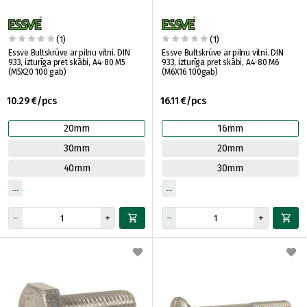
(1)
(1)
Essve Bultskrūve ar pilnu vītni. DIN
Essve Bultskrūve ar pilnu vītni. DIN
933, izturīga pret skābi, A4-80 M5
933, izturīga pret skābi, A4-80 M6
(M5X20 100 gab)
(M6X16 100gab)
10.29 €/pcs
16.11 €/pcs
20mm
16mm
30mm
20mm
40mm
30mm