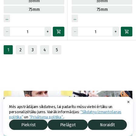
55mm
55mm
75mm
75mm
1
2
3
4
5
×
Mēs apstrādājam sīkdatnes, lai padarītu mūsu vietni ērtāku un
personalizētāku jums. Vairāk informācijas:
“Sīkdatņu izmantošanas
politika”
un
“Privātuma politika”.
.
Piekrist
Pielāgot
Noraidīt