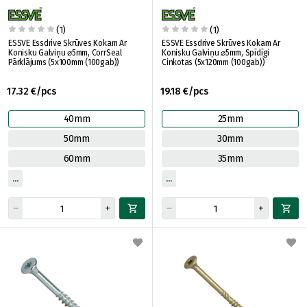
(1)
(1)
ESSVE Essdrive Skrūves Kokam Ar
ESSVE Essdrive Skrūves Kokam Ar
Konisku Galviņu ⌀5mm, CorrSeal
Konisku Galviņu ⌀5mm, Spīdīgi
Pārklājums (5x100mm (100gab))
Cinkotas (5x120mm (100gab))
17.32 €/pcs
19.18 €/pcs
40mm
25mm
50mm
30mm
60mm
35mm