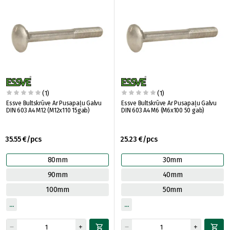
(1)
(1)
Essve Bultskrūve Ar Pusapaļu Galvu
Essve Bultskrūve Ar Pusapaļu Galvu
DIN 603 A4 M12 (M12x110 15gab)
DIN 603 A4 M6 (M6x100 50 gab)
35.55 €/pcs
25.23 €/pcs
80mm
30mm
90mm
40mm
100mm
50mm