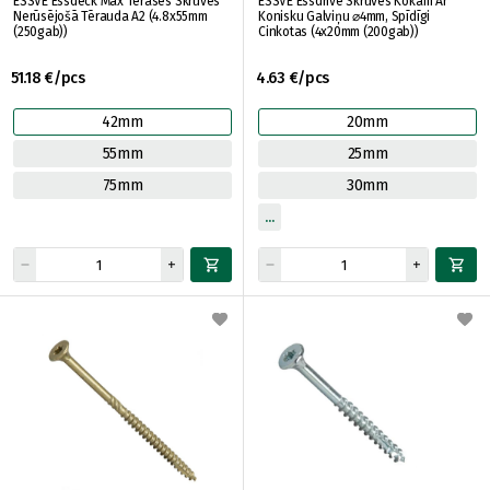
ESSVE Essdeck Max Terases Skrūves
ESSVE Essdrive Skrūves Kokam Ar
Nerūsējošā Tērauda A2 (4.8x55mm
Konisku Galviņu ⌀4mm, Spīdīgi
(250gab))
Cinkotas (4x20mm (200gab))
51.18 €/pcs
4.63 €/pcs
42mm
20mm
55mm
25mm
75mm
30mm