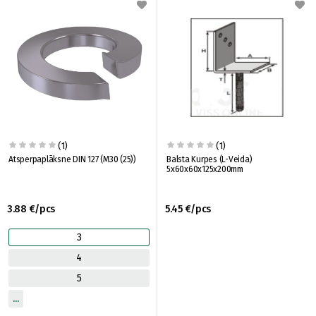
(1)
(1)
Atsperpaplāksne DIN 127 (M30 (25))
Balsta Kurpes (L-Veida)
5x60x60x125x200mm
3.88 €/pcs
5.45 €/pcs
3
4
5