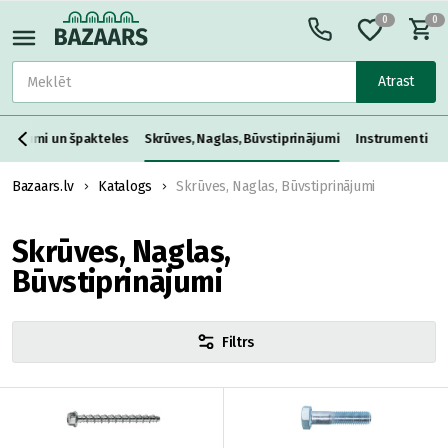
0
0
Atrast
aisījumi un špakteles
Skrūves, Naglas, Būvstiprinājumi
Instrumenti
Bazaars.lv
Katalogs
Skrūves, Naglas, Būvstiprinājumi
Skrūves, Naglas,
Būvstiprinājumi
Filtrs