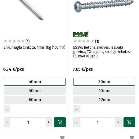
(1)
(1)
Enkurnagla Cinkota, 4mm, 1kg (100mm)
ESSVE Betona skrūves, ieapaļa
galviņa, TX uzgalis, spīdīgi cinkotas
(6,3x40 100gb.)
6.34 €/pcs
7.65 €/pcs
40mm
30mm
50mm
40mm
60mm
42mm