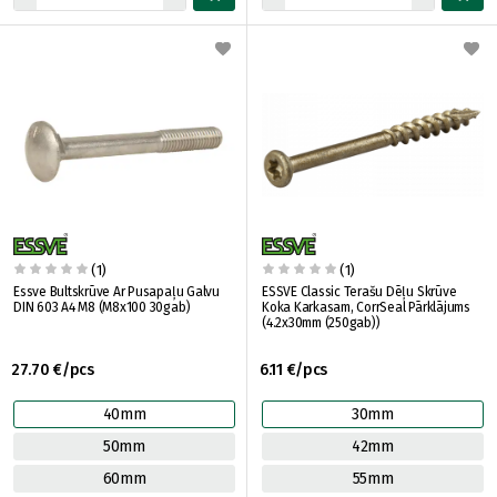
(1)
(1)
Essve Bultskrūve Ar Pusapaļu Galvu
ESSVE Classic Terašu Dēļu Skrūve
DIN 603 A4 M8 (M8x100 30gab)
Koka Karkasam, CorrSeal Pārklājums
(4.2x30mm (250gab))
27.70 €/pcs
6.11 €/pcs
40mm
30mm
50mm
42mm
60mm
55mm