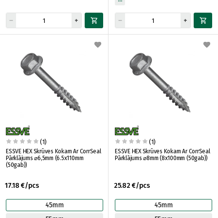
(1)
(1)
ESSVE HEX Skrūves Kokam Ar CorrSeal
ESSVE HEX Skrūves Kokam Ar CorrSeal
Pārklājums ⌀6,5mm (6.5x110mm
Pārklājums ⌀8mm (8x100mm (50gab))
(50gab))
17.18 €/pcs
25.82 €/pcs
45mm
45mm