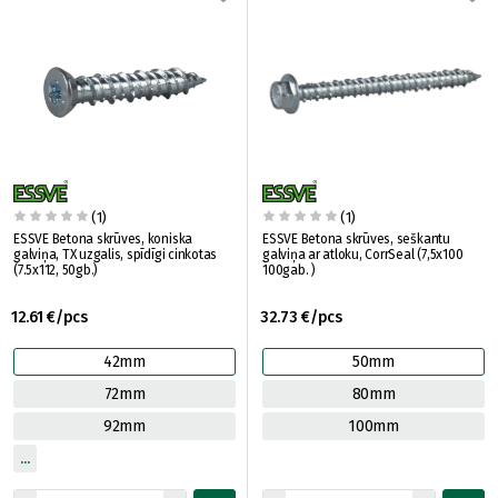
(1)
(1)
ESSVE Betona skrūves, koniska
ESSVE Betona skrūves, seškantu
galviņa, TX uzgalis, spīdīgi cinkotas
galviņa ar atloku, CorrSeal (7,5x100
(7.5x112, 50gb.)
100gab. )
12.61 €/pcs
32.73 €/pcs
42mm
50mm
72mm
80mm
92mm
100mm