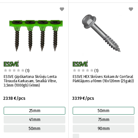
(1)
(1)
ESSVE Ģipškartona Skrūvju Lenta
ESSVE HEX Skrūves Kokam Ar CorrSeal
Tērauda Karkasam, Smalkā Vītne,
Pārklājums ⌀10mm (10x120mm (25gab))
3,5mm (1000gb) (41mm)
23.18 €/pcs
33.19 €/pcs
25mm
50mm
41mm
75mm
50mm
90mm